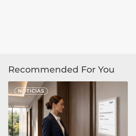
Recommended For You
Nonius
NOTICIAS
Signage
Cloud
y
E-
Paper