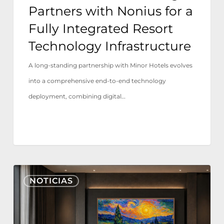
Partners with Nonius for a
Resort
Fully Integrated Resort
Technology
Technology Infrastructure
Infrastructure
A long-standing partnership with Minor Hotels evolves
into a comprehensive end-to-end technology
deployment, combining digital…
Nonius
NOTICIAS
TV+
ahora
está