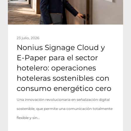
para
el
sector
hotelero:
23 julio, 2026
operaciones
Nonius Signage Cloud y
hoteleras
E-Paper para el sector
sostenibles
hotelero: operaciones
con
hoteleras sostenibles con
consumo
consumo energético cero
energético
cero
Una innovación revolucionaria en señalización digital
sostenible, que permite una comunicación totalmente
flexible y sin…