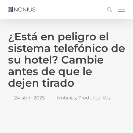
Skip
Men
search
to
main
content
¿Está en peligro el
sistema telefónico de
su hotel? Cambie
antes de que le
dejen tirado
24 abril, 2025
Noticias
,
Producto
,
Voz