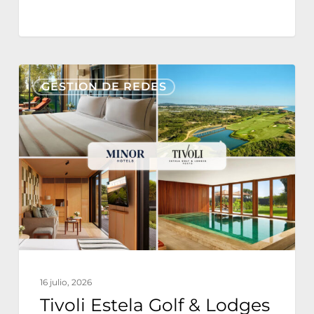
Tivoli
GESTION DE REDES
Estela
Golf
&
Lodges
Partners
with
Nonius
for
a
16 julio, 2026
Fully
Tivoli Estela Golf & Lodges
Integrated