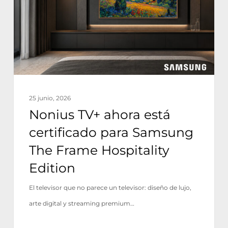
certificado
para
Samsung
The
Frame
Hospitality
25 junio, 2026
Edition
Nonius TV+ ahora está
certificado para Samsung
The Frame Hospitality
Edition
El televisor que no parece un televisor: diseño de lujo,
arte digital y streaming premium…