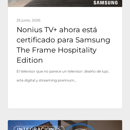
Frame
Hospitality
25 junio, 2026
Edition
Nonius TV+ ahora está
certificado para Samsung
The Frame Hospitality
Edition
El televisor que no parece un televisor: diseño de lujo,
arte digital y streaming premium…
Nonius
INTEGRACIONES