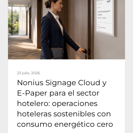
Cloud
y
E-
Paper
para
el
sector
hotelero:
23 julio, 2026
operaciones
Nonius Signage Cloud y
hoteleras
E-Paper para el sector
sostenibles
hotelero: operaciones
con
hoteleras sostenibles con
consumo
consumo energético cero
energético
cero