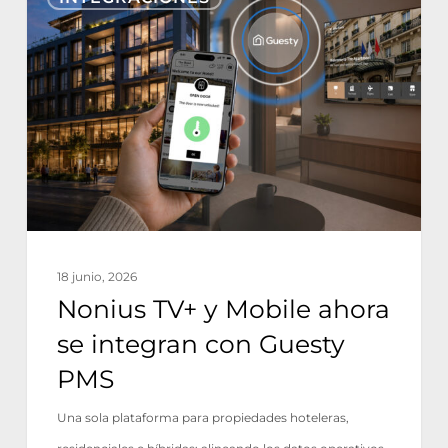
TV+
y
Mobile
ahora
se
integran
con
Guesty
PMS
18 junio, 2026
Nonius TV+ y Mobile ahora
se integran con Guesty
PMS
Una sola plataforma para propiedades hoteleras,