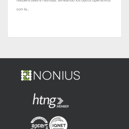
residenciales e híbridas: alineando los datos operativos
con la…