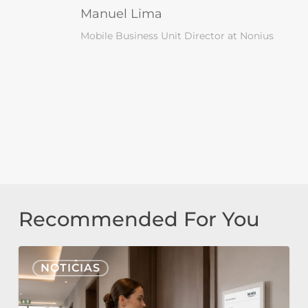
Manuel Lima
Mobile Business Unit Director at Nonius
Recommended For You
Nonius
NOTICIAS
Signage
Cloud