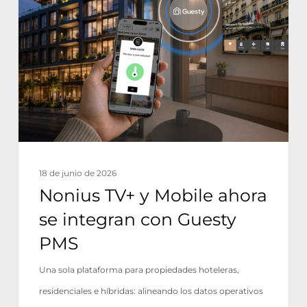
y
Mobile
ahora
se
integran
con
Guesty
PMS
18 de junio de 2026
Nonius TV+ y Mobile ahora
se integran con Guesty
PMS
Una sola plataforma para propiedades hoteleras,
residenciales e híbridas: alineando los datos operativos