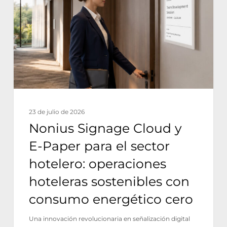
y
E-
Paper
para
el
sector
hotelero:
23 de julio de 2026
operaciones
Nonius Signage Cloud y
hoteleras
E-Paper para el sector
sostenibles
hotelero: operaciones
con
hoteleras sostenibles con
consumo
consumo energético cero
energético
cero
Una innovación revolucionaria en señalización digital