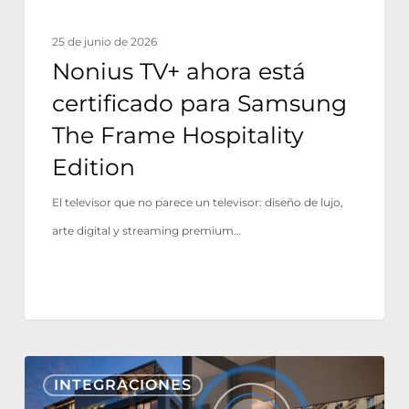
Hospitality
25 de junio de 2026
Edition
Nonius TV+ ahora está
certificado para Samsung
The Frame Hospitality
Edition
El televisor que no parece un televisor: diseño de lujo,
arte digital y streaming premium…
Nonius
INTEGRACIONES
TV+