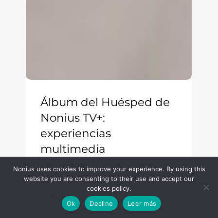
Álbum del Huésped de
Nonius TV+:
experiencias
multimedia
personalizadas para los
Nonius uses cookies to improve your experience. By using this
huéspedes del hotel
website you are consenting to their use and accept our
cookies policy.
3 de junio de 2026
Ok
Decline
Leer más