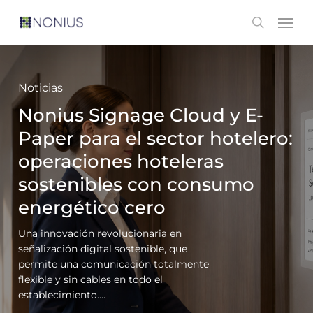
Skip
Men
search
to
main
content
Noticias
Nonius Signage Cloud y E-
Paper para el sector hotelero:
operaciones hoteleras
sostenibles con consumo
energético cero
Una innovación revolucionaria en
señalización digital sostenible, que
permite una comunicación totalmente
flexible y sin cables en todo el
establecimiento.…