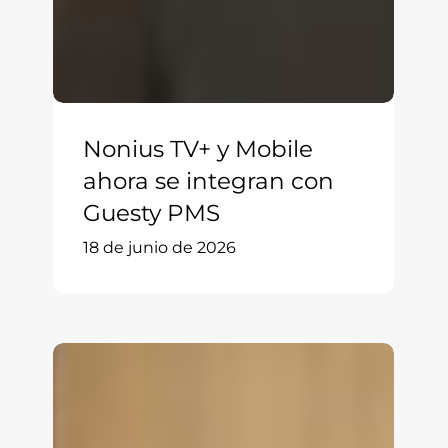
Nonius TV+ y Mobile
ahora se integran con
Guesty PMS
18 de junio de 2026
Álbum
del
Huésped