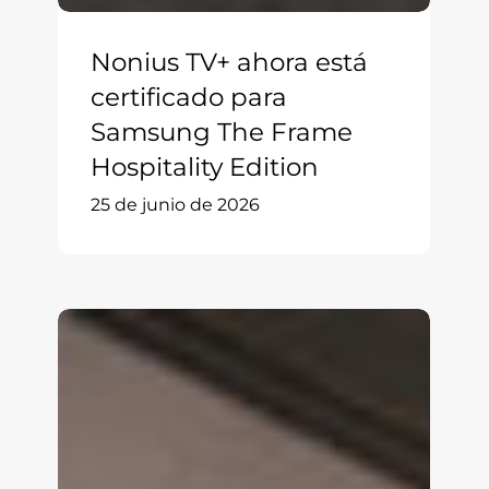
Nonius TV+ ahora está
certificado para
Samsung The Frame
Hospitality Edition
25 de junio de 2026
Nonius
TV+
y
Mobile
ahora