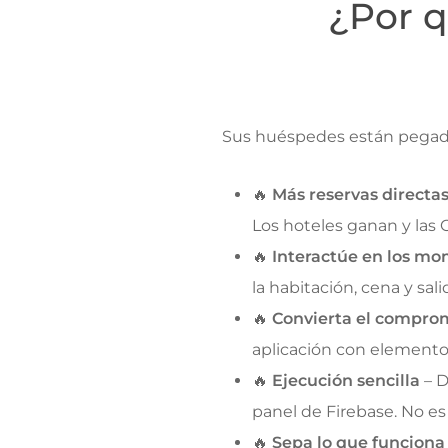
¿Por q
Sus huéspedes están pegado
🔥
Más reservas directa
Los hoteles ganan y las 
🔥
Interactúe en los mo
la habitación, cena y sa
🔥
Convierta el comprom
aplicación con elemento
🔥
Ejecución sencilla
– D
panel de Firebase. No es
🔥
Sepa lo que funciona