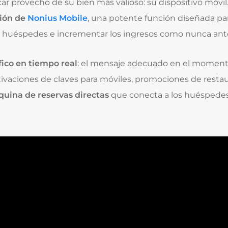
ar provecho de su bien más valioso: su dispositivo móvi
ción
de
Nonius Mobile
, una potente función diseñada p
os huéspedes e incrementar los ingresos como nunca ant
ico en tiempo real
: el mensaje adecuado en el moment
ivaciones de claves para móviles, promociones de restaur
uina de reservas directas
que conecta a los huéspedes 