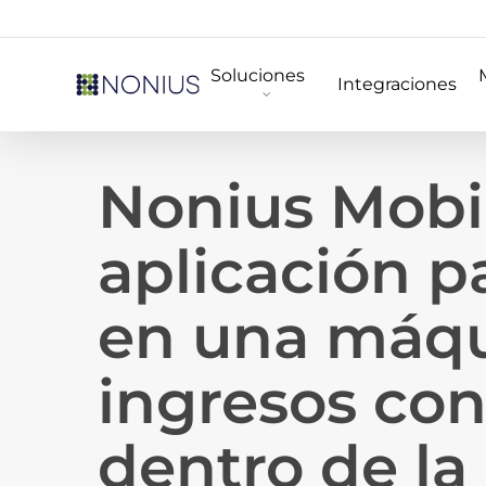
Skip
to
Soluciones
main
Integraciones
content
Nonius Mobil
aplicación 
en una máqu
ingresos co
dentro de la