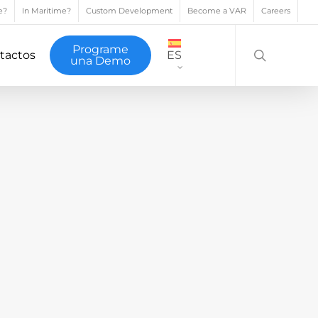
e?
In Maritime?
Custom Development
Become a VAR
Careers
search
Programe
tactos
ES
una Demo