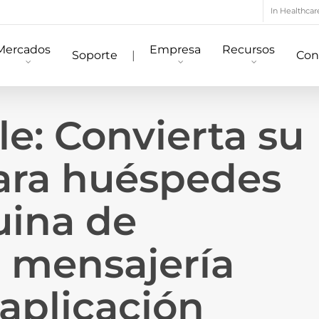
In Healthcar
Mercados
Empresa
Recursos
Soporte
|
Con
e: Convierta su
para huéspedes
ina de
n mensajería
 aplicación