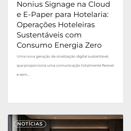
Nonius Signage na Cloud
Sustentáveis
e E-Paper para Hotelaria:
com
Operações Hoteleiras
Consumo
Sustentáveis com
Energia
Consumo Energia Zero
Zero
Uma nova geração de sinalização digital sustentável,
que proporciona uma comunicação totalmente flexível
e sem…
Nonius
NOTÍCIAS
TV+