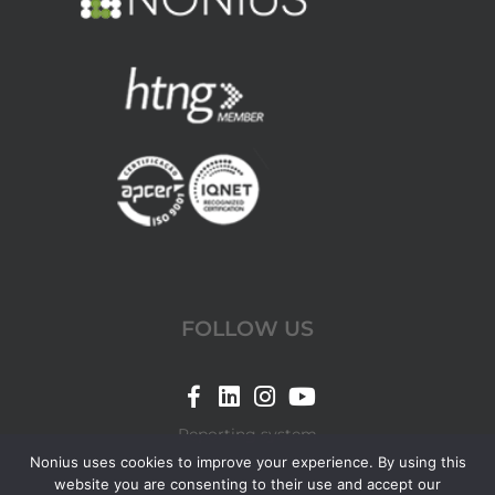
FOLLOW US
Link
Link
Link
Link
for
for
for
for
Reporting system
Nonius
Nonius
Nonius
Nonius
Nonius uses cookies to improve your experience. By using this
website you are consenting to their use and accept our
Facebook
LinkedIn
Instagram
YouTube