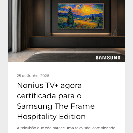
agora
certificada
para
o
Samsung
The
Frame
Hospitality
25 de Junho, 2026
Edition
Nonius TV+ agora
certificada para o
Samsung The Frame
Hospitality Edition
A televisão que não parece uma televisão: combinando