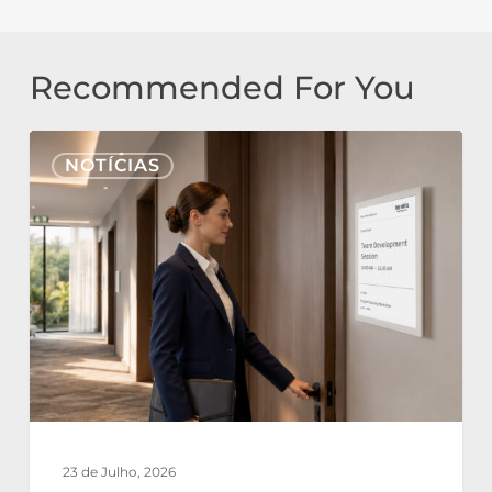
Recommended For You
Nonius
NOTÍCIAS
Signage
na
Cloud
e
E-
Paper
para
Hotelaria:
Operações
23 de Julho, 2026
Hoteleiras