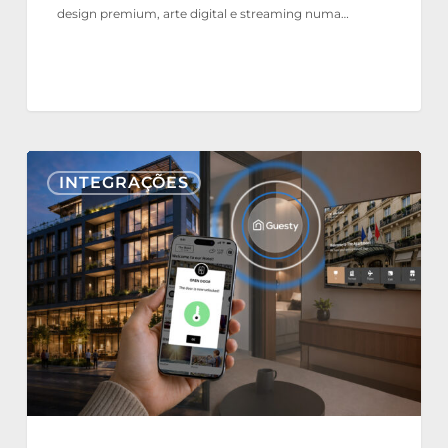
design premium, arte digital e streaming numa…
Nonius
INTEGRAÇÕES
TV+
e
Mobile
agora
integrados
com
o
Guesty
PMS