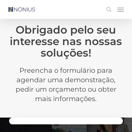
Skip
Men
search
to
main
Obrigado pelo seu
content
interesse nas nossas
soluções!
Preencha o formulário para
agendar uma demonstração,
pedir um orçamento ou obter
mais informações.