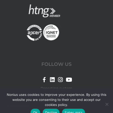
FOLLOW US
Link
Link
Link
Link
for
for
for
for
Reporting system
Nonius
Nonius
Nonius
Nonius
Nonius uses cookies to improve your experience. By using this
website you are consenting to their use and accept our
Facebook
LinkedIn
Instagram
YouTube
cookies policy.
© 2026 Nonius.
page
page
page
page
Ok
Decline
Saber mais