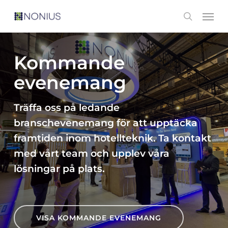
Skip
Men
search
to
main
content
Kommande
evenemang
Träffa oss på ledande
branschevenemang för att upptäcka
framtiden inom hotellteknik. Ta kontakt
med vårt team och upplev våra
lösningar på plats.
VISA KOMMANDE EVENEMANG