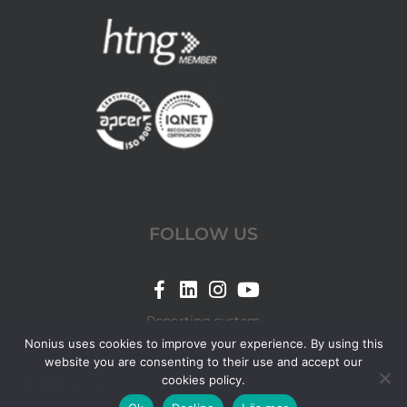
FOLLOW US
Link
Link
Link
Link
for
for
for
for
Reporting system
Nonius
Nonius
Nonius
Nonius
Nonius uses cookies to improve your experience. By using this
website you are consenting to their use and accept our
Facebook
LinkedIn
Instagram
YouTube
cookies policy.
© 2026 Nonius.
page
page
page
page