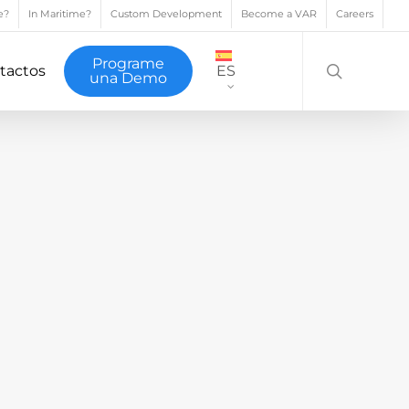
e?
In Maritime?
Custom Development
Become a VAR
Careers
search
Programe
tactos
ES
una Demo