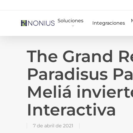
Skip
to
Soluciones
main
Integraciones
content
The Grand R
Paradisus P
Meliá invier
Interactiva
7 de abril de 2021