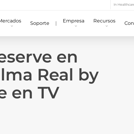
In Healthcar
Mercados
Empresa
Recursos
Soporte
|
Con
eserve en
alma Real by
te en TV