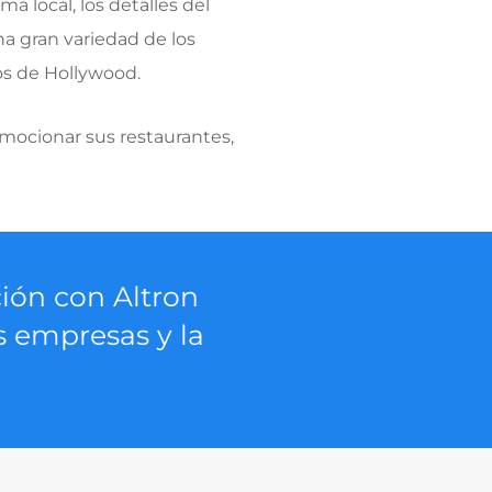
a local, los detalles del
a gran variedad de los
ios de Hollywood.
omocionar sus restaurantes,
ción con Altron
 empresas y la