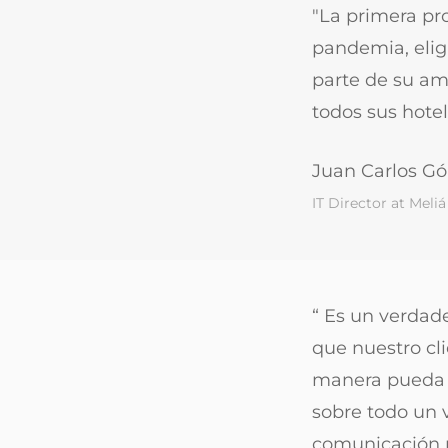
"La primera pr
pandemia, elig
parte de su am
todos sus hotel
Juan Carlos G
IT Director at Meli
“ Es un verdade
que nuestro cli
manera pueda 
sobre todo un 
comunicación m