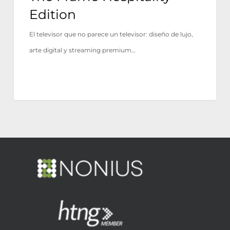
Edition
El televisor que no parece un televisor: diseño de lujo,
arte digital y streaming premium…