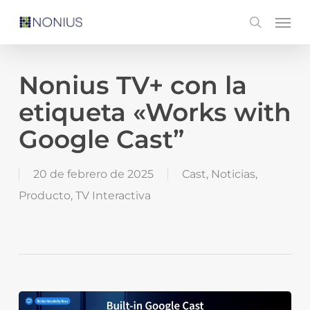
Skip
Men
search
to
main
content
Nonius TV+ con la
etiqueta «Works with
Google Cast”
20 de febrero de 2025
Cast
,
Noticias
,
Producto
,
TV Interactiva