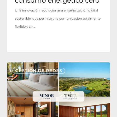
consumo energético cero
cero
Una innovación revolucionaria en señalización digital
sostenible, que permite una comunicación totalmente
flexible y sin…
Tivoli
GESTION DE REDES
Estela
Golf
&
Lodges
Partners
with