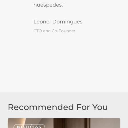
huéspedes."
Leonel Domingues
CTO and Co-Founder
Recommended For You
Nonius
NOTICIAS