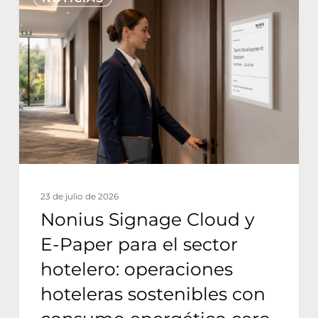
Signage
Cloud
y
E-
Paper
para
el
sector
hotelero:
23 de julio de 2026
operaciones
Nonius Signage Cloud y
hoteleras
E-Paper para el sector
sostenibles
hotelero: operaciones
con
hoteleras sostenibles con
consumo
energético