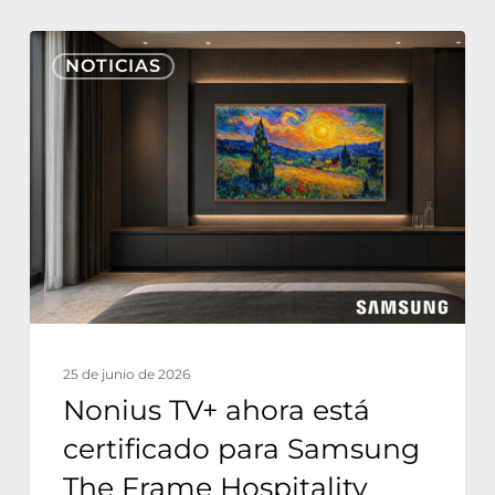
Nonius
NOTICIAS
TV+
ahora
está
certificado
para
Samsung
The
Frame
Hospitality
25 de junio de 2026
Edition
Nonius TV+ ahora está
certificado para Samsung
The Frame Hospitality