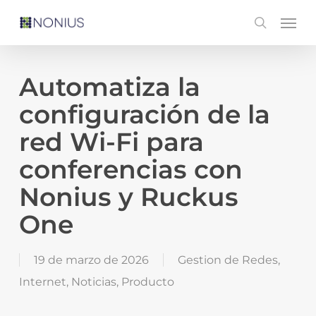
Skip
Men
search
to
main
content
Automatiza la
configuración de la
red Wi-Fi para
conferencias con
Nonius y Ruckus
One
19 de marzo de 2026
Gestion de Redes
,
Internet
,
Noticias
,
Producto