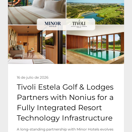
Golf
&
Lodges
Partners
with
Nonius
for
a
16 de julio de 2026
Fully
Tivoli Estela Golf & Lodges
Integrated
Partners with Nonius for a
Resort
Fully Integrated Resort
Technology
Technology Infrastructure
Infrastructure
A long-standing partnership with Minor Hotels evolves