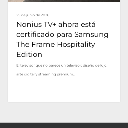
Frame
Hospitality
25 de junio de 2026
Edition
Nonius TV+ ahora está
certificado para Samsung
The Frame Hospitality
Edition
El televisor que no parece un televisor: diseño de lujo,
arte digital y streaming premium…