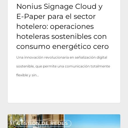
operaciones
Nonius Signage Cloud y
hoteleras
E-Paper para el sector
sostenibles
hotelero: operaciones
con
hoteleras sostenibles con
consumo
consumo energético cero
energético
cero
Una innovación revolucionaria en señalización digital
sostenible, que permite una comunicación totalmente
flexible y sin…
Tivoli
GESTION DE REDES
Estela