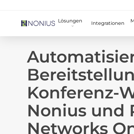
Skip
to
Lösungen
M
main
Integrationen
content
Automatisier
Bereitstellu
Konferenz-
Nonius und 
Networks O