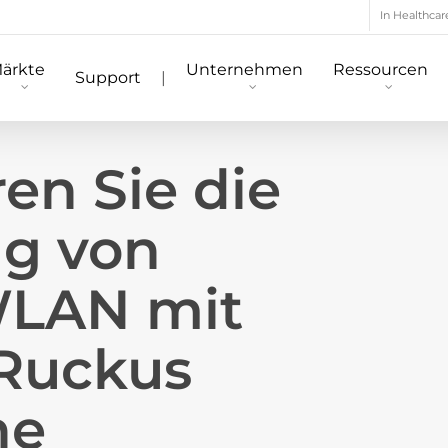
In Healthcar
ärkte
Unternehmen
Ressourcen
Support
|
en Sie die
ng von
WLAN mit
Ruckus
ne