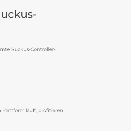
Ruckus-
amte Ruckus-Controller-
lattform läuft, profitieren