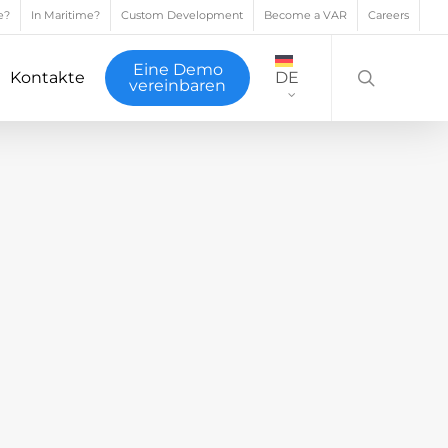
e?
In Maritime?
Custom Development
Become a VAR
Careers
search
Eine Demo
Kontakte
DE
vereinbaren