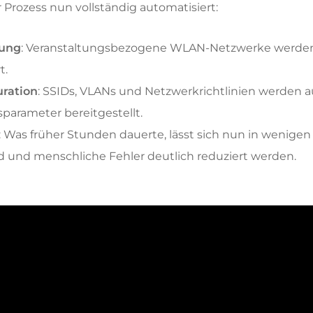
 Prozess nun vollständig automatisiert:
lung
: Veranstaltungsbezogene WLAN-Netzwerke werden 
t.
uration
: SSIDs, VLANs und Netzwerkrichtlinien werden
sparameter bereitgestellt.
: Was früher Stunden dauerte, lässt sich nun in wenigen
 und menschliche Fehler deutlich reduziert werden.