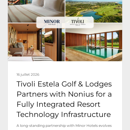
Golf
&
Lodges
Partners
with
Nonius
for
a
16 juillet 2026
Fully
Tivoli Estela Golf & Lodges
Integrated
Partners with Nonius for a
Resort
Fully Integrated Resort
Technology
Technology Infrastructure
Infrastructure
A long-standing partnership with Minor Hotels evolves