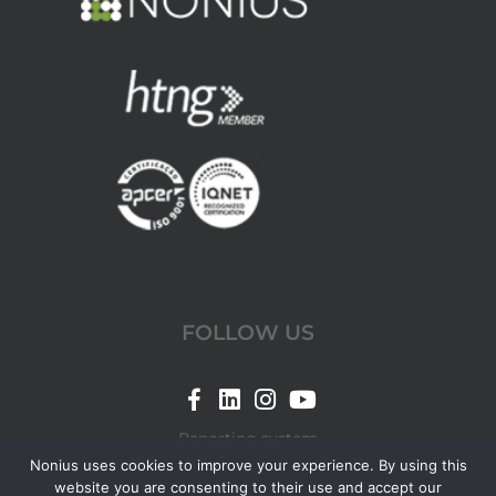
FOLLOW US
Link
Link
Link
Link
for
for
for
for
Reporting system
Nonius
Nonius
Nonius
Nonius
Nonius uses cookies to improve your experience. By using this
website you are consenting to their use and accept our
Facebook
LinkedIn
Instagram
YouTube