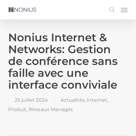
Skip
Men
search
to
main
content
Nonius Internet &
Networks: Gestion
de conférence sans
faille avec une
interface conviviale
25 juillet 2024
Actualités
,
Internet
,
Produit
,
Réseaux Managés