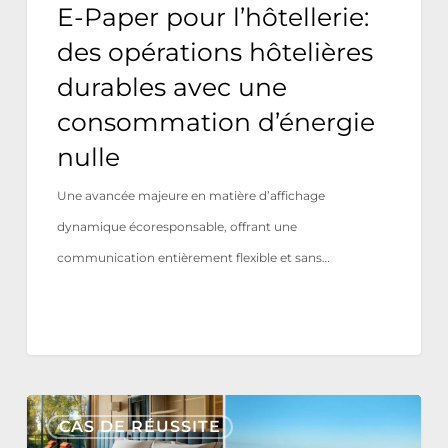
E-Paper pour l’hôtellerie:
avec
des opérations hôtelières
une
durables avec une
consommation
consommation d’énergie
d’énergie
nulle
nulle
Une avancée majeure en matière d’affichage
dynamique écoresponsable, offrant une
communication entièrement flexible et sans…
Tivoli
CAS DE RÉUSSITE
Estela