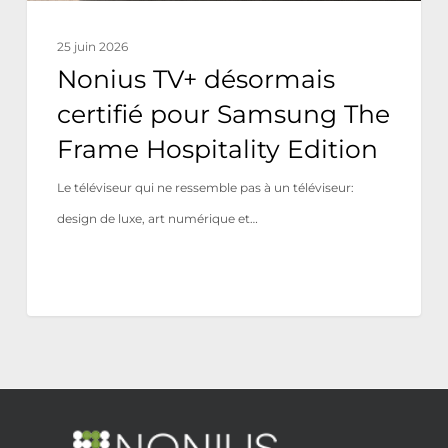
Edition
25 juin 2026
Nonius TV+ désormais
certifié pour Samsung The
Frame Hospitality Edition
Le téléviseur qui ne ressemble pas à un téléviseur:
design de luxe, art numérique et…