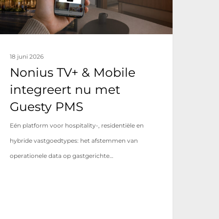
met
uesty
PMS
18 juni 2026
Nonius TV+ & Mobile
integreert nu met
Guesty PMS
Eén platform voor hospitality-, residentiële en
hybride vastgoedtypes: het afstemmen van
operationele data op gastgerichte…