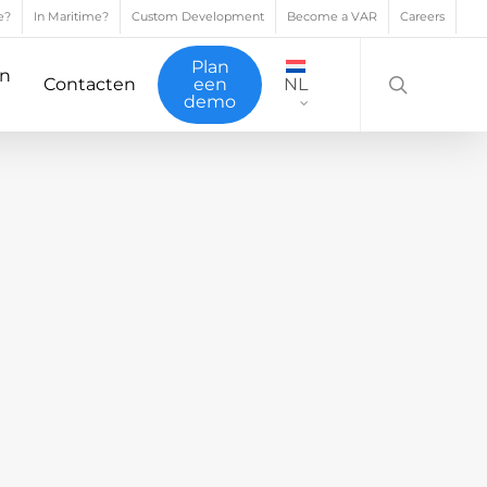
e?
In Maritime?
Custom Development
Become a VAR
Careers
search
Plan
en
Contacten
een
NL
demo