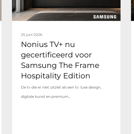
The
Frame
G
Hospitality
25 juni 2026
Edition
Nonius TV+ nu
gecertificeerd voor
Samsung The Frame
Hospitality Edition
De tv die er niet uitziet als een tv: luxe design,
digitale kunst en premium…