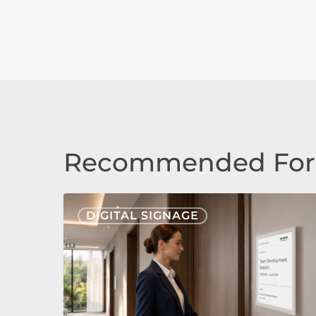
Recommended For
Nonius
DIGITAL SIGNAGE
Signage
Cloud
&
E-
Paper