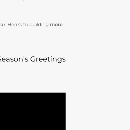
ear
. Here’s to building
more
Season's Greetings