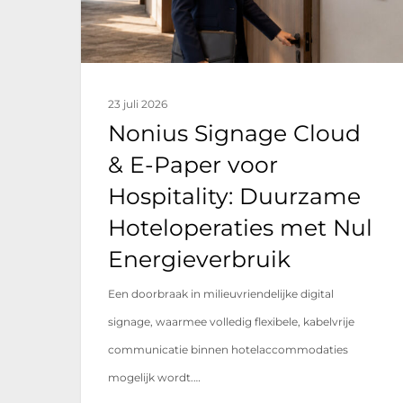
voor
Hospitality:
Duurzame
23 juli 2026
Hoteloperaties
Nonius Signage Cloud
met
& E-Paper voor
Nul
Hospitality: Duurzame
Energieverbruik
Hoteloperaties met Nul
Energieverbruik
Een doorbraak in milieuvriendelijke digital
signage, waarmee volledig flexibele, kabelvrije
communicatie binnen hotelaccommodaties
mogelijk wordt.…