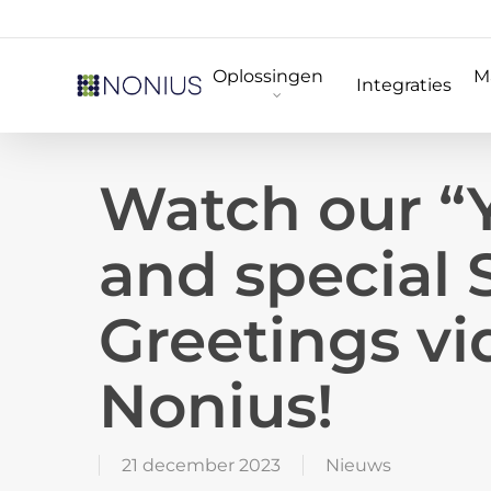
Skip
to
Oplossingen
M
main
Integraties
content
Watch our “Y
and special 
Greetings vi
Nonius!
21 december 2023
Nieuws