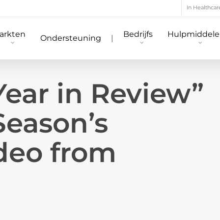
In Healthcar
arkten
Bedrijfs
Hulpmiddel
Ondersteuning
|
ear in Review”
Season’s
deo from