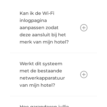
Kan ik de Wi-Fi
inlogpagina
aanpassen zodat
deze aansluit bij het
merk van mijn hotel?
Absoluut. We bieden een
Werkt dit systeem
gebruiksvriendelijke cloudeditor
met de bestaande
waarmee u volledige controle hebt
netwerkapparatuur
over het ontwerp van de captive
van mijn hotel?
portal. U kunt het perfect
afstemmen op de branding van uw
Ja. Onze oplossing is ontworpen
hotel, inclusief logo’s, kleuren,
Hoe garanderen jullie