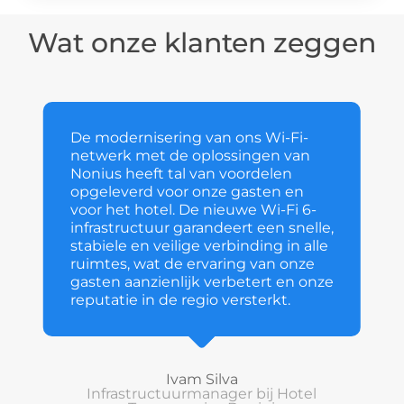
Wat onze klanten zeggen
De modernisering van ons Wi-Fi-
netwerk met de oplossingen van
Nonius heeft tal van voordelen
opgeleverd voor onze gasten en
voor het hotel. De nieuwe Wi-Fi 6-
infrastructuur garandeert een snelle,
stabiele en veilige verbinding in alle
ruimtes, wat de ervaring van onze
gasten aanzienlijk verbetert en onze
reputatie in de regio versterkt.
Ivam Silva
Infrastructuurmanager bij Hotel