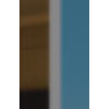
Estela
Golf
&
Lodges
Partners
with
Nonius
for
a
Fully
Integrated
Resort
Technology
Infrastructure