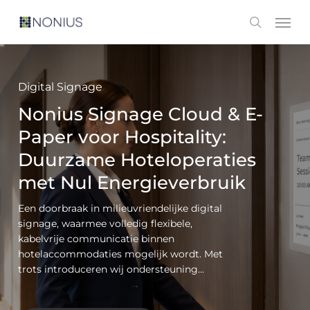
Skip
Men
search
to
main
content
Digital Signage
Nonius Signage Cloud & E-
Paper voor Hospitality:
Duurzame Hoteloperaties
met Nul Energieverbruik
Een doorbraak in milieuvriendelijke digital
signage, waarmee volledig flexibele,
kabelvrije communicatie binnen
hotelaccommodaties mogelijk wordt. Met
trots introduceren wij ondersteuning…