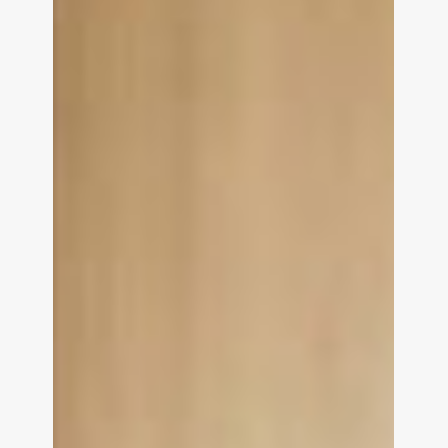
Gepersonaliseerde
Multimedia-
ervaringen
voor
Hotelgasten