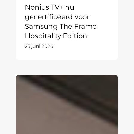
Nonius TV+ nu
gecertificeerd voor
Samsung The Frame
Hospitality Edition
25 juni 2026
Nonius
TV+
&
Mobile
integreert
nu