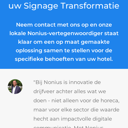
uw Signage Transformatie
Neem contact met ons op en onze
lokale Nonius-vertegenwoordiger staat
klaar om een op maat gemaakte
oplossing samen te stellen voor de
specifieke behoeften van uw hotel.
"Bij Nonius is innovatie de
drijfveer achter alles wat we
doen - niet alleen voor de horeca,
maar voor elke sector die waarde
hecht aan impactvolle digitale