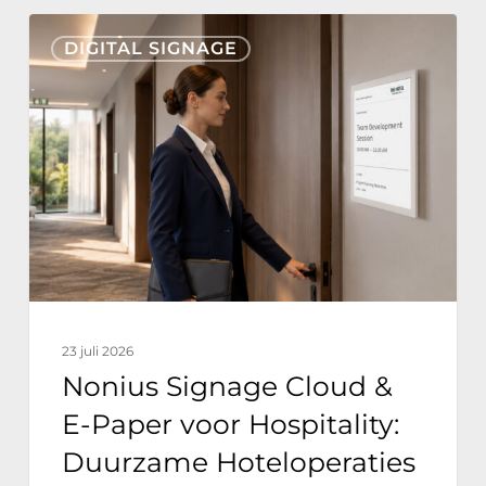
Nonius
DIGITAL SIGNAGE
Signage
Cloud
&
E-
Paper
voor
Hospitality:
Duurzame
Hoteloperaties
23 juli 2026
met
Nonius Signage Cloud &
Nul
E-Paper voor Hospitality:
Energieverbruik
Duurzame Hoteloperaties