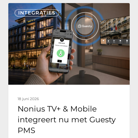
Nonius
INTEGRATIES
TV+
&
Mobile
integreert
nu
met
Guesty
PMS
18 juni 2026
Nonius TV+ & Mobile
integreert nu met Guesty
PMS