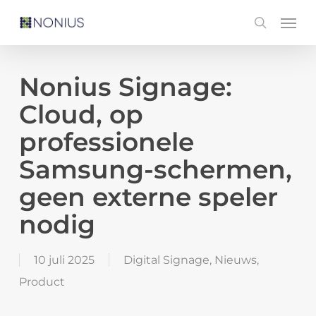
Skip
Men
search
to
main
content
Nonius Signage:
Cloud, op
professionele
Samsung-schermen,
geen externe speler
nodig
10 juli 2025
Digital Signage
,
Nieuws
,
Product