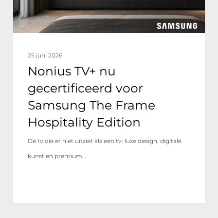
The
Frame
Hospitality
Edition
25 juni 2026
Nonius TV+ nu
gecertificeerd voor
Samsung The Frame
Hospitality Edition
De tv die er niet uitziet als een tv: luxe design, digitale
kunst en premium…