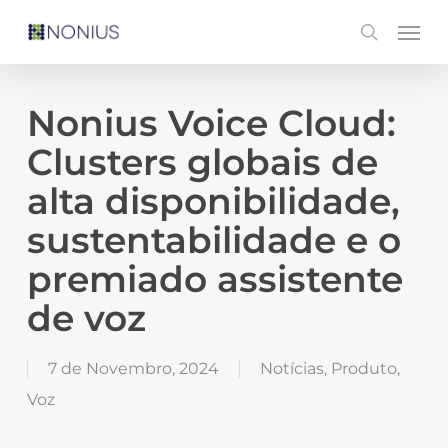
Skip
Men
search
to
main
content
Nonius Voice Cloud:
Clusters globais de
alta disponibilidade,
sustentabilidade e o
premiado assistente
de voz
7 de Novembro, 2024
Notícias
,
Produto
,
Voz