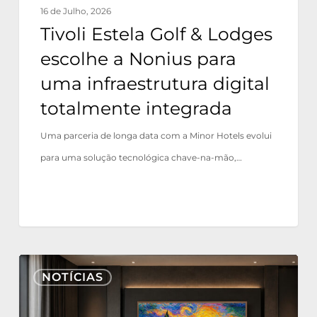
16 de Julho, 2026
infraestrutura
Tivoli Estela Golf & Lodges
digital
escolhe a Nonius para
totalmente
uma infraestrutura digital
integrada
totalmente integrada
Uma parceria de longa data com a Minor Hotels evolui
para uma solução tecnológica chave-na-mão,…
Nonius
NOTÍCIAS
TV+
agora