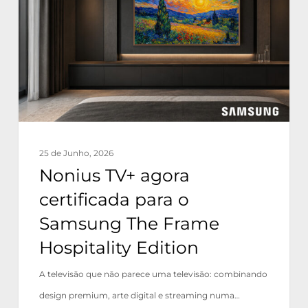
certificada
para
o
Samsung
The
Frame
Hospitality
25 de Junho, 2026
Edition
Nonius TV+ agora
certificada para o
Samsung The Frame
Hospitality Edition
A televisão que não parece uma televisão: combinando
design premium, arte digital e streaming numa…