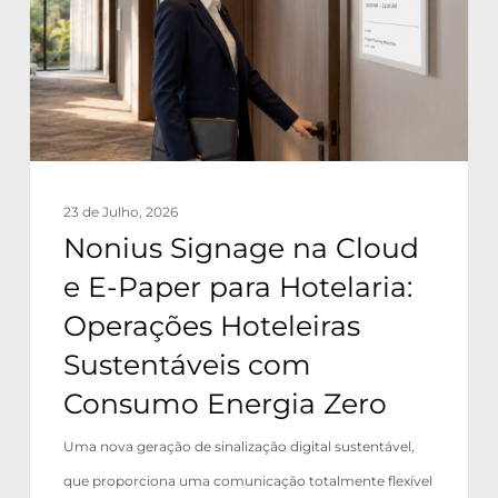
e
E-
Paper
para
Hotelaria:
Operações
23 de Julho, 2026
Hoteleiras
Nonius Signage na Cloud
Sustentáveis
e E-Paper para Hotelaria:
com
Operações Hoteleiras
Consumo
Sustentáveis com
Energia
Consumo Energia Zero
Zero
Uma nova geração de sinalização digital sustentável,
que proporciona uma comunicação totalmente flexível