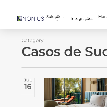
Skip
to
Soluções
Mer
main
Integrações
content
Category
Casos de Su
JUL
16