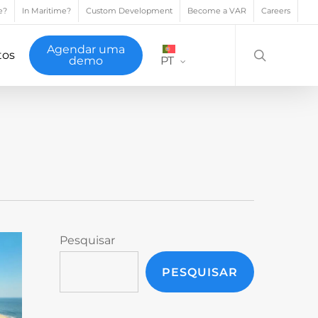
e?
In Maritime?
Custom Development
Become a VAR
Careers
search
Agendar uma
tos
demo
PT
Pesquisar
PESQUISAR