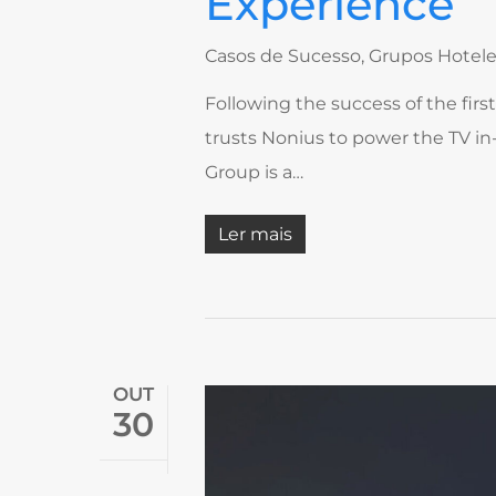
Experience
Casos de Sucesso
,
Grupos Hotele
Following the success of the fir
trusts Nonius to power the TV i
Group is a…
Ler mais
OUT
30