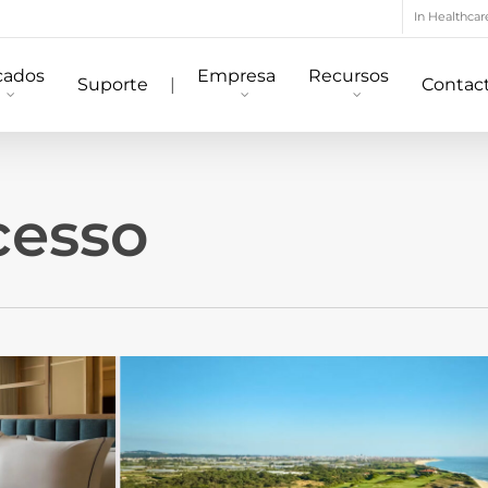
In Healthcar
cados
Empresa
Recursos
Suporte
|
Contac
cesso