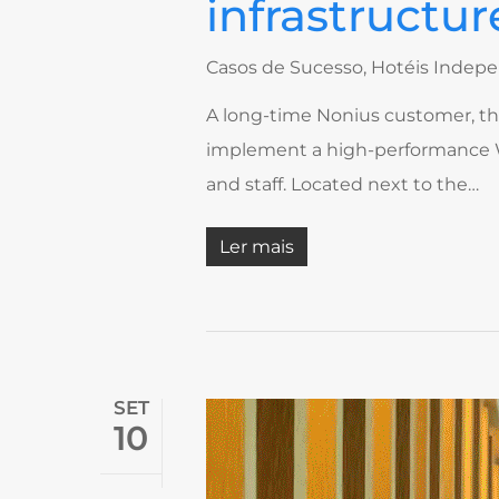
infrastructur
Casos de Sucesso
,
Hotéis Indep
A long-time Nonius customer, thi
implement a high-performance Wi
and staff. Located next to the…
Ler mais
SET
10