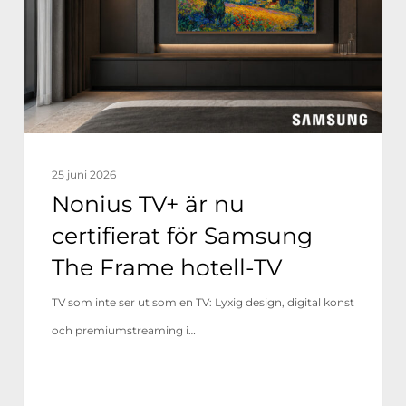
certifierat
för
Samsung
The
Frame
hotell-
25 juni 2026
TV
Nonius TV+ är nu
certifierat för Samsung
The Frame hotell-TV
TV som inte ser ut som en TV: Lyxig design, digital konst
och premiumstreaming i…