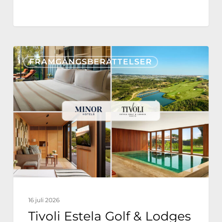
Tivoli
FRAMGÅNGSBERÄTTELSER
Estela
Golf
&
Lodges
Partners
with
Nonius
for
a
16 juli 2026
Fully
Tivoli Estela Golf & Lodges