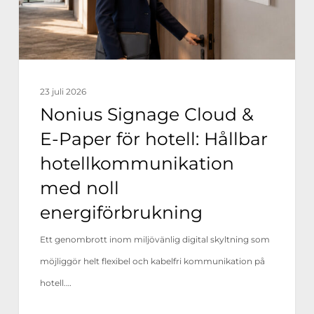
för
hotell:
Hållbar
hotellkommunikation
23 juli 2026
med
Nonius Signage Cloud &
noll
E-Paper för hotell: Hållbar
energiförbrukning
hotellkommunikation
med noll
energiförbrukning
Ett genombrott inom miljövänlig digital skyltning som
möjliggör helt flexibel och kabel­fri kommunikation på
hotell.…