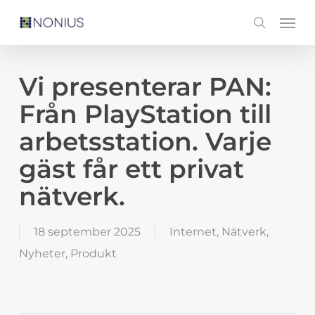
Skip
Men
search
to
main
content
Vi presenterar PAN:
Från PlayStation till
arbetsstation. Varje
gäst får ett privat
nätverk.
18 september 2025
Internet
,
Nätverk
,
Nyheter
,
Produkt