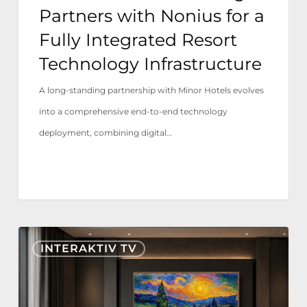
Integrated
Partners with Nonius for a
Resort
Fully Integrated Resort
Technology
Technology Infrastructure
Infrastructure
A long-standing partnership with Minor Hotels evolves
into a comprehensive end-to-end technology
deployment, combining digital…
Nonius
INTERAKTIV TV
TV+
är
nu