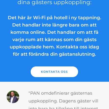
dina gästers uppkoppling:
Det här är Wi-Fi på hotell i ny tappning.
Det handlar inte längre bara om att
komma online. Det handlar om att få
varje rum att kännas som din gästs
uppkopplade hem. Kontakta oss idag
för att förändra din gästanslutning.
KONTAKTA OSS
"PAN omdefinierar gästernas
uppkoppling. Dagens gäster vill
inte bara ha tillgång till internet,