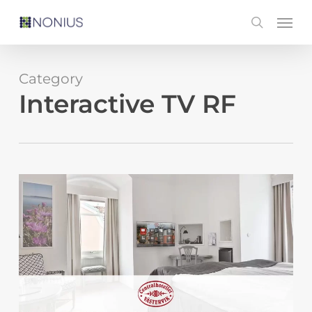
Skip
Men
search
to
main
content
Category
Interactive TV RF