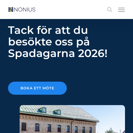
Skip
Men
search
to
main
Tack för att du
content
besökte oss på
Spadagarna 2026!
BOKA ETT MÖTE