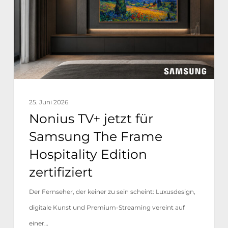
Samsung
The
Frame
Hospitality
Edition
zertifiziert
25. Juni 2026
Nonius TV+ jetzt für
Samsung The Frame
Hospitality Edition
zertifiziert
Der Fernseher, der keiner zu sein scheint: Luxusdesign,
digitale Kunst und Premium-Streaming vereint auf
einer…