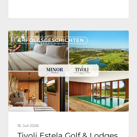
Tivoli
ERFOLGSGESCHICHTEN
Estela
Golf
&
Lodges
Partners
with
Nonius
for
a
16. Juli 2026
Fully
Tivoli Estela Golf & Lodges