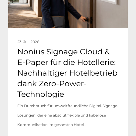
für
die
Hotellerie:
Nachhaltiger
23. Juli 2026
Hotelbetrieb
Nonius Signage Cloud &
dank
E-Paper für die Hotellerie:
Zero-
Nachhaltiger Hotelbetrieb
Power-
dank Zero-Power-
Technologie
Technologie
Ein Durchbruch für umweltfreundliche Digital-Signage-
Lösungen, der eine absolut flexible und kabellose
Kommunikation im gesamten Hotel…