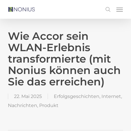
Skip
Men
search
to
main
content
Wie Accor sein
WLAN-Erlebnis
transformierte (mit
Nonius können auch
Sie das erreichen)
22. Mai 2025
Erfolgsgeschichten
,
Internet
,
Nachrichten
,
Produkt