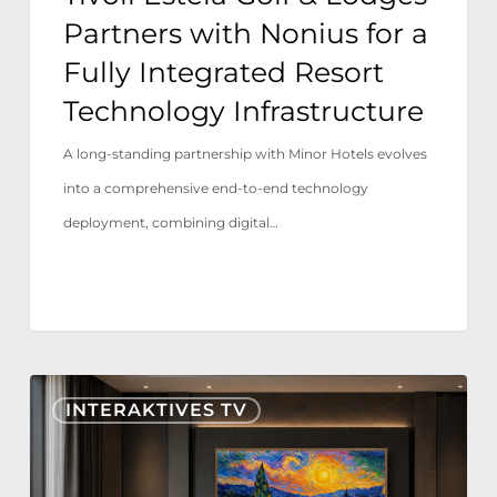
Integrated
Partners with Nonius for a
Resort
Fully Integrated Resort
Technology
Technology Infrastructure
Infrastructure
A long-standing partnership with Minor Hotels evolves
into a comprehensive end-to-end technology
deployment, combining digital…
Nonius
INTERAKTIVES TV
TV+
jetzt
für