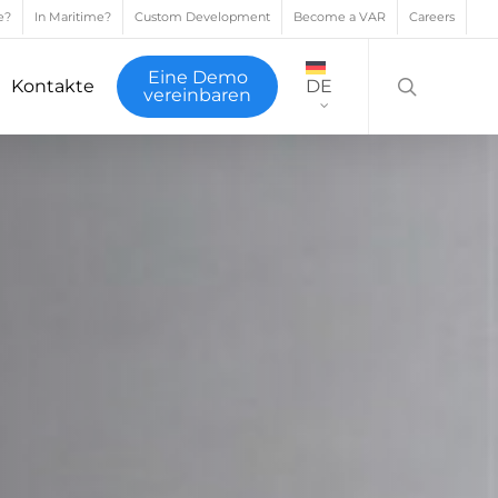
e?
In Maritime?
Custom Development
Become a VAR
Careers
search
Eine Demo
Kontakte
DE
vereinbaren