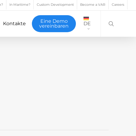
e?
In Maritime?
Custom Development
Become a VAR
Careers
search
Eine Demo
Kontakte
DE
vereinbaren