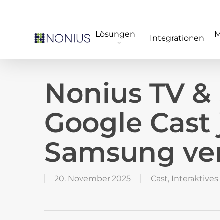
Skip
to
Lösungen
M
main
Integrationen
content
Nonius TV &
Google Cast 
Samsung ve
20. November 2025
Cast
,
Interaktives