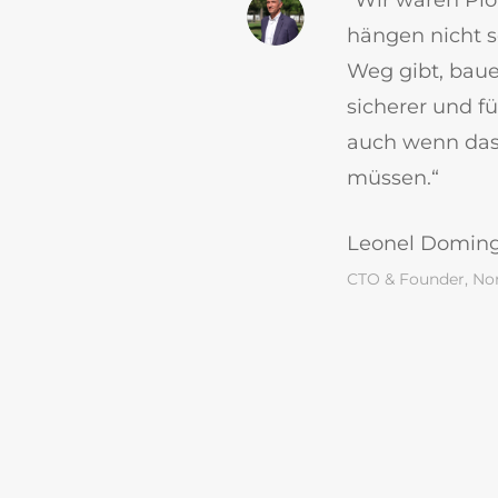
hängen nicht 
Weg gibt, bauen
sicherer und f
auch wenn das 
müssen.“
Leonel Domin
CTO & Founder, No