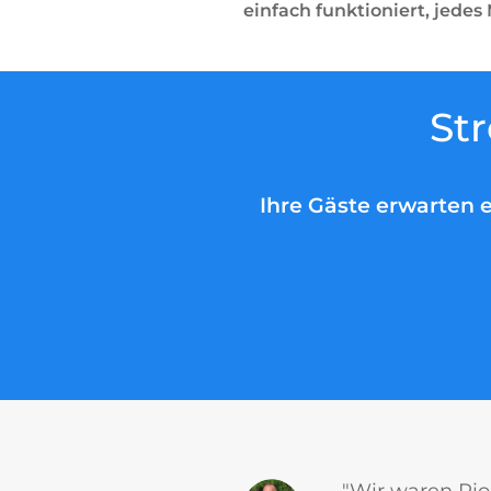
einfach funktioniert, jedes 
St
Ihre Gäste erwarten e
"Wir waren Pio