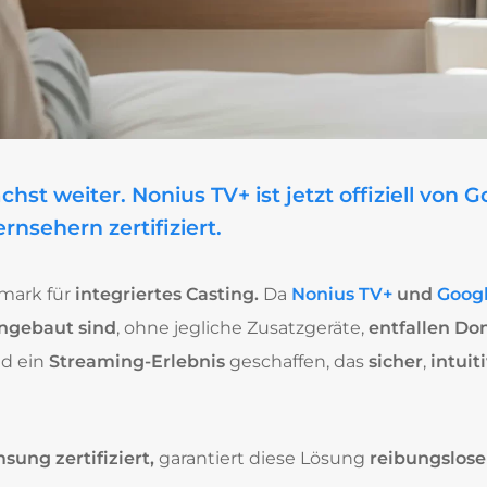
hst weiter. Nonius TV+ ist jetzt offiziell von 
nsehern zertifiziert.
mark für
integriertes Casting.
Da
Nonius TV+
und
Googl
ingebaut sind
, ohne jegliche Zusatzgeräte,
entfallen Do
d ein
Streaming-Erlebnis
geschaffen, das
sicher
,
intuit
ung zertifiziert,
garantiert diese Lösung
reibungslose