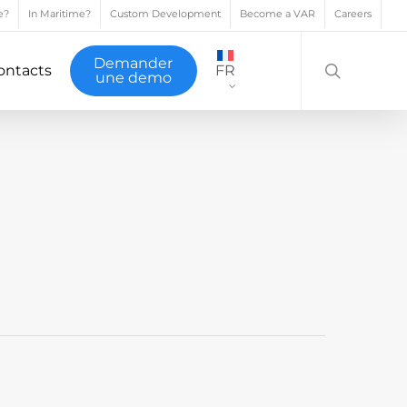
e?
In Maritime?
Custom Development
Become a VAR
Careers
search
Demander
ontacts
FR
une demo