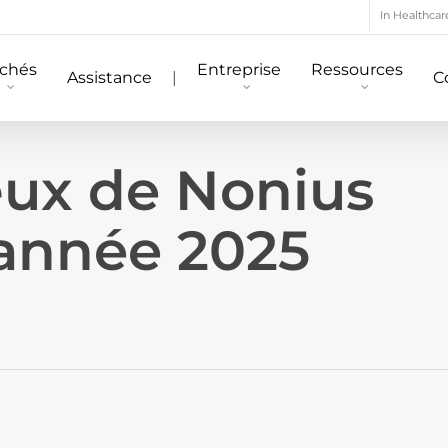
In Healthcar
chés
Entreprise
Ressources
Assistance
|
C
œux de Nonius
l’année 2025