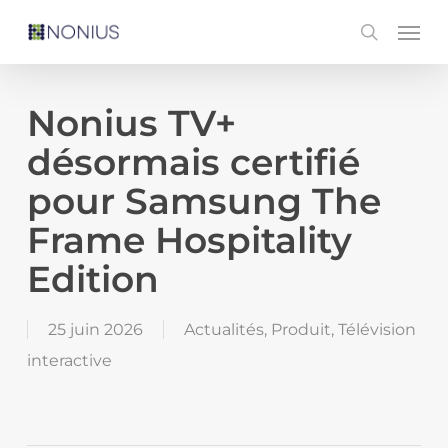
Skip
Men
search
to
main
content
Nonius TV+
désormais certifié
pour Samsung The
Frame Hospitality
Edition
25 juin 2026
Actualités
,
Produit
,
Télévision
interactive