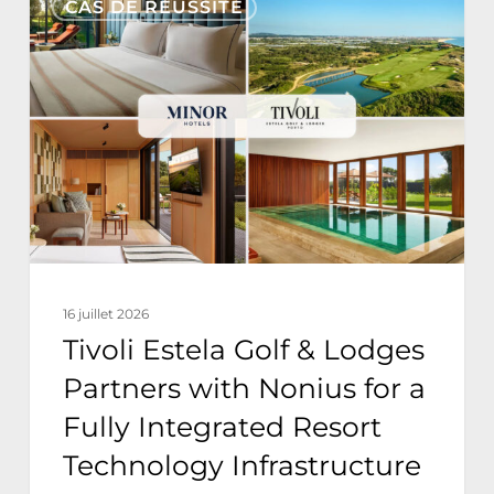
CAS DE RÉUSSITE
Estela
Golf
&
Lodges
Partners
with
Nonius
for
a
16 juillet 2026
Fully
Tivoli Estela Golf & Lodges
Integrated
Partners with Nonius for a
Resort
Fully Integrated Resort
Technology
Technology Infrastructure
Infrastructure