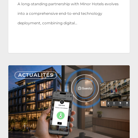
A long-standing partnership with Minor Hotels evolves
into a comprehensive end-to-end technology
deployment, combining digital…
Nonius
ACTUALITÉS
TV+
&
Mobile
s’intègrent
désormais
à
Guesty