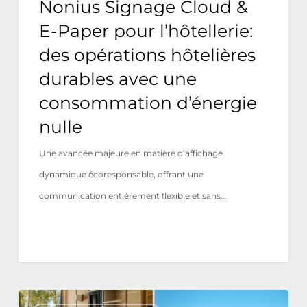
Nonius Signage Cloud &
durables
E-Paper pour l’hôtellerie:
avec
des opérations hôtelières
une
durables avec une
consommation
consommation d’énergie
d’énergie
nulle
nulle
Une avancée majeure en matière d’affichage
dynamique écoresponsable, offrant une
communication entièrement flexible et sans…
Tivoli