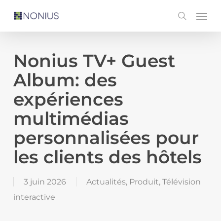
Skip
Men
search
to
main
content
Nonius TV+ Guest
Album: des
expériences
multimédias
personnalisées pour
les clients des hôtels
3 juin 2026
Actualités
,
Produit
,
Télévision
interactive