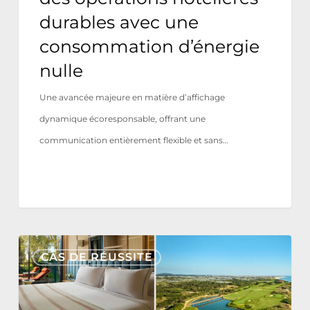
une
durables avec une
consommation
consommation d’énergie
d’énergie
nulle
nulle
Une avancée majeure en matière d’affichage
dynamique écoresponsable, offrant une
communication entièrement flexible et sans…
Tivoli
CAS DE RÉUSSITE
Estela
Golf
&