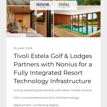
Lodges
Partners
with
Nonius
for
a
16 juillet 2026
Fully
Tivoli Estela Golf & Lodges
Integrated
Partners with Nonius for a
Resort
Fully Integrated Resort
Technology
Technology Infrastructure
Infrastructure
A long-standing partnership with Minor Hotels evolves
into a comprehensive end-to-end technology
deployment, combining digital…