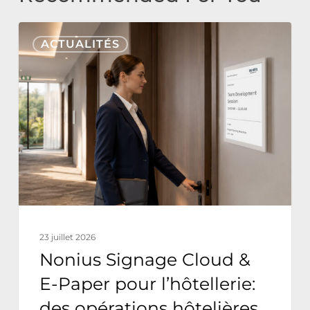
Nonius
ACTUALITÉS
Signage
Cloud
&
E-
Paper
pour
l’hôtellerie:
des
opérations
23 juillet 2026
hôtelières
Nonius Signage Cloud &
durables
E-Paper pour l’hôtellerie:
avec
des opérations hôtelières