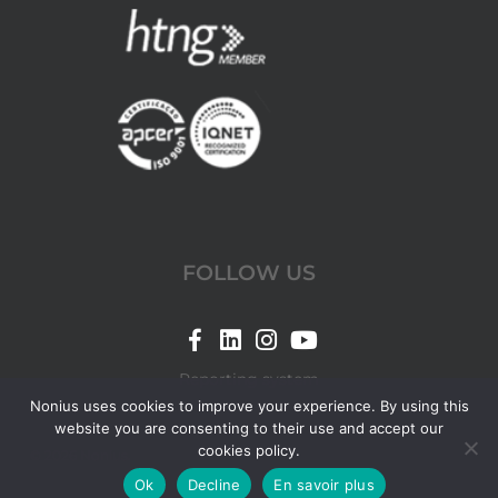
FOLLOW US
Link
Link
Link
Link
for
for
for
for
Reporting system
Nonius
Nonius
Nonius
Nonius
Nonius uses cookies to improve your experience. By using this
website you are consenting to their use and accept our
Facebook
LinkedIn
Instagram
YouTube
cookies policy.
© 2026 Nonius.
page
page
page
page
Ok
Decline
En savoir plus