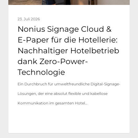
Hotellerie:
Nachhaltiger
23. Juli 2026
Hotelbetrieb
Nonius Signage Cloud &
dank
E-Paper für die Hotellerie:
Zero-
Nachhaltiger Hotelbetrieb
Power-
dank Zero-Power-
Technologie
Technologie
Ein Durchbruch für umweltfreundliche Digital-Signage-
Lösungen, der eine absolut flexible und kabellose
Kommunikation im gesamten Hotel…