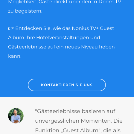
Möglichkeit, Gäste direkt über den In-Room-TV
zu begeistern.
👉 Entdecken Sie, wie das Nonius TV+ Guest
Album Ihre Hotelveranstaltungen und
Gästeerlebnisse auf ein neues Niveau heben
kann.
KONTAKTIEREN SIE UNS
"Gästeerlebnisse basieren auf
unvergesslichen Momenten. Die
Funktion „Guest Album“, die als