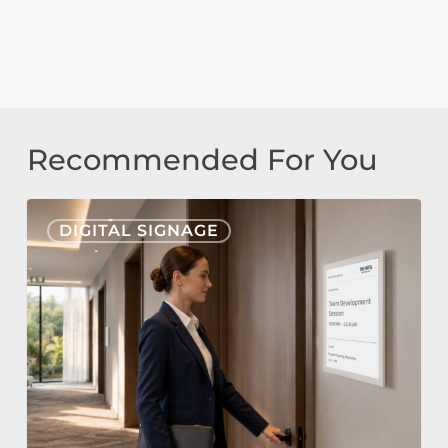
Recommended For You
Nonius
DIGITAL SIGNAGE
Signage
Cloud
&
E-
Paper
für
die