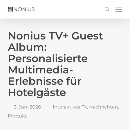
Skip
Men
search
to
main
content
Nonius TV+ Guest
Album:
Personalisierte
Multimedia-
Erlebnisse für
Hotelgäste
3. Juni 2026
Interaktives TV
,
Nachrichten
,
Produkt