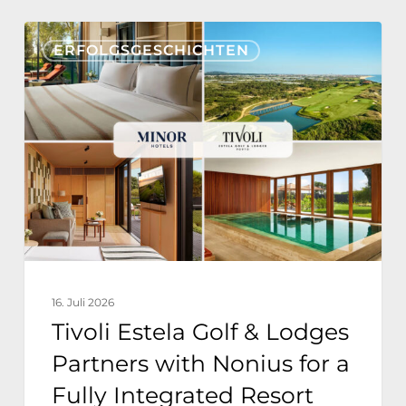
Tivoli
ERFOLGSGESCHICHTEN
Estela
Golf
&
Lodges
Partners
with
Nonius
for
a
16. Juli 2026
Fully
Tivoli Estela Golf & Lodges
Integrated
Partners with Nonius for a
Resort
Fully Integrated Resort
Technology