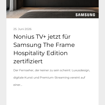
Frame
Hospitality
Edition
zertifiziert
25. Juni 2026
Nonius TV+ jetzt für
Samsung The Frame
Hospitality Edition
zertifiziert
Der Fernseher, der keiner zu sein scheint: Luxusdesign,
digitale Kunst und Premium-Streaming vereint auf
einer…