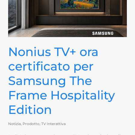
Nonius TV+ ora
certificato per
Samsung The
Frame Hospitality
Edition
Notizia
,
Prodotto
,
TV Interattiva