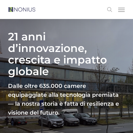
Skip
Men
search
to
main
content
21 anni
d’innovazione,
crescita e impatto
globale
Dalle oltre 635.000 camere
equipaggiate alla tecnologia premiata
— la nostra storia è fatta di resilienza e
visione del futuro.