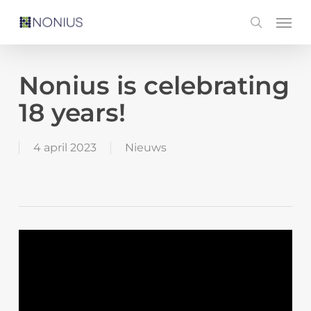
Skip
Men
search
to
main
content
Nonius is celebrating
18 years!
4 april 2023
Nieuws