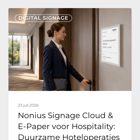
Nonius
DIGITAL SIGNAGE
Signage
Cloud
&
E-
Paper
voor
Hospitality:
Duurzame
Hoteloperaties
23 juli 2026
met
Nonius Signage Cloud &
Nul
E-Paper voor Hospitality:
Energieverbruik
Duurzame Hoteloperaties