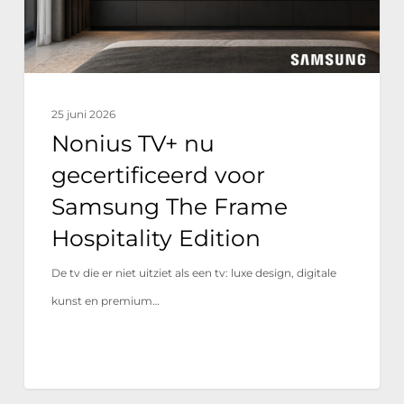
The
Frame
Hospitality
Edition
25 juni 2026
Nonius TV+ nu
gecertificeerd voor
Samsung The Frame
Hospitality Edition
De tv die er niet uitziet als een tv: luxe design, digitale
kunst en premium…