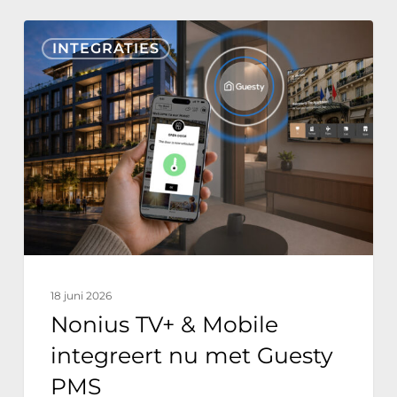
Nonius
INTEGRATIES
TV+
&
Mobile
integreert
nu
met
Guesty
PMS
18 juni 2026
Nonius TV+ & Mobile
integreert nu met Guesty
PMS