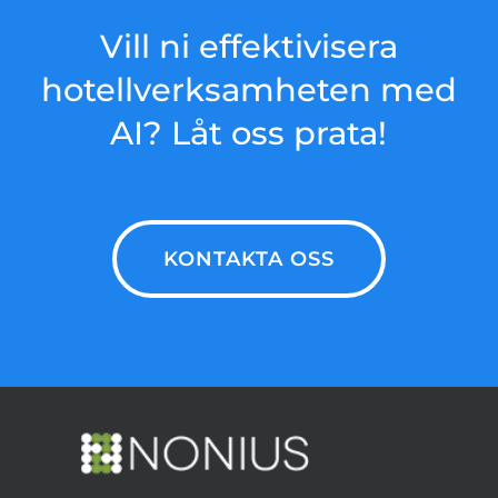
teknologi för att skapa en
även specialanpassade
Vill ni effektivisera
intelligent och responsiv AI-
integrationslösningar
med
hotellverksamheten med
receptionist.
tredjepartssystem.
AI? Låt oss prata!
KONTAKTA OSS