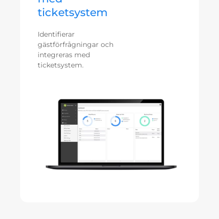
ticketsystem
Identifierar
gästförfrågningar och
integreras med
ticketsystem.