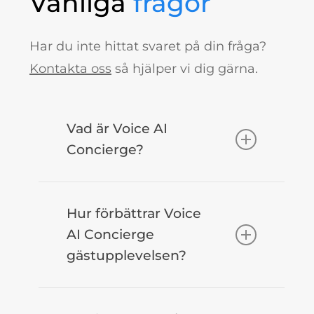
Vanliga
frågor
Har du inte hittat svaret på din fråga?
Kontakta oss
så hjälper vi dig gärna.
Vad är Voice AI
Concierge?
Voice AI Concierge är en AI-
Hur förbättrar Voice
assistent som använder
AI Concierge
röstinteraktioner för att förbättra
gästupplevelsen?
driftseffektiviteten och gästernas
upplevelse på hotell. Den är
Den förbättrar gästupplevelsen
designad för att hantera en