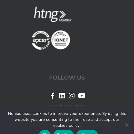
FOLLOW US
Link
Link
Link
Link
for
for
for
for
Reporting system
Nonius
Nonius
Nonius
Nonius
Nonius uses cookies to improve your experience. By using this
website you are consenting to their use and accept our
Facebook
LinkedIn
Instagram
YouTube
cookies policy.
© 2026 Nonius.
page
page
page
page