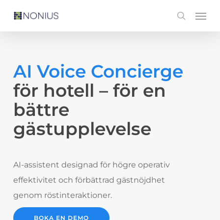
Skip
Men
search
to
main
content
AI Voice Concierge
för hotell – för en
bättre
gästupplevelse
AI-assistent designad för högre operativ
effektivitet och förbättrad gästnöjdhet
genom röstinteraktioner.
BOKA EN DEMO