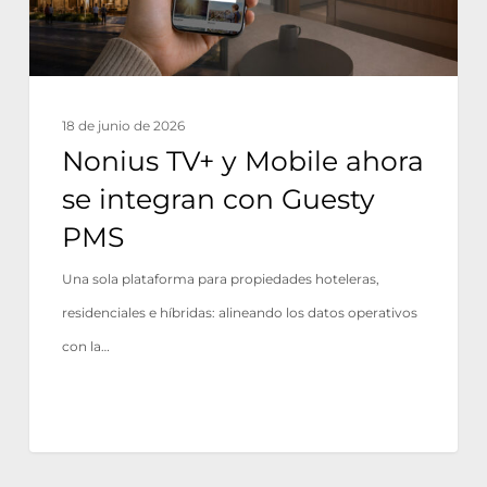
integran
con
Guesty
PMS
18 de junio de 2026
Nonius TV+ y Mobile ahora
se integran con Guesty
PMS
Una sola plataforma para propiedades hoteleras,
residenciales e híbridas: alineando los datos operativos
con la…