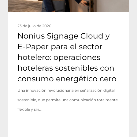
el
sector
hotelero:
23 de julio de 2026
operaciones
Nonius Signage Cloud y
hoteleras
E-Paper para el sector
sostenibles
hotelero: operaciones
con
hoteleras sostenibles con
consumo
consumo energético cero
energético
cero
Una innovación revolucionaria en señalización digital
sostenible, que permite una comunicación totalmente
flexible y sin…