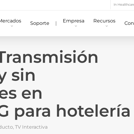
In Healthcar
Mercados
Empresa
Recursos
Soporte
|
Con
 Transmisión
y sin
es en
G para hotelería
ducto
,
TV Interactiva