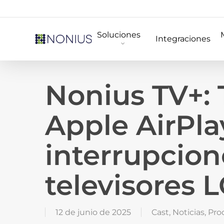
Skip
to
Soluciones
main
Integraciones
content
Nonius TV+:
Apple AirPla
interrupcion
televisores L
12 de junio de 2025
Cast
,
Noticias
,
Pro