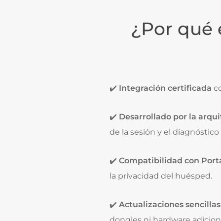
¿Por qué 
✔️
Integración certificada
co
✔️
Desarrollado por la arqu
de la sesión y el diagnóstic
✔️
Compatibilidad con Port
la privacidad del huésped.
✔️
Actualizaciones sencillas
dongles ni hardware adicion