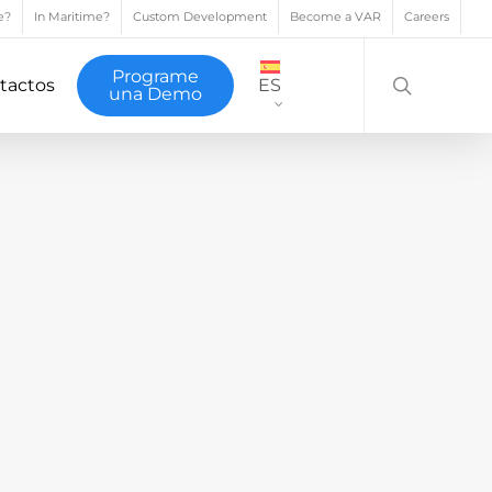
e?
In Maritime?
Custom Development
Become a VAR
Careers
search
Programe
tactos
ES
una Demo