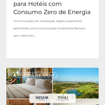
para Hotéis com
de
Consumo Zero de Energia
Energia
Uma inovação em sinalização digital sustentável,
permitindo uma comunicação totalmente flexível e
sem cabos em…
Tivoli
ESTUDOS DE CASO
Estela
Golf
&
Lodges