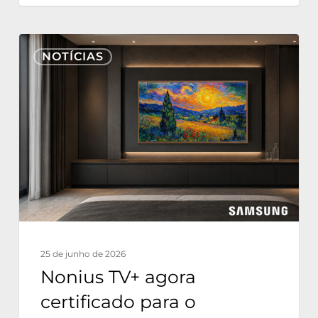
Nonius
NOTÍCIAS
TV+
agora
certificado
para
o
Samsung
The
Frame
Hospitality
25 de junho de 2026
Edition
Nonius TV+ agora
certificado para o