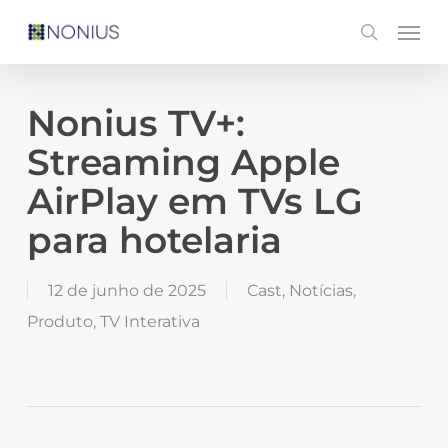
Skip
Men
search
to
main
content
Nonius TV+:
Streaming Apple
AirPlay em TVs LG
para hotelaria
12 de junho de 2025
Cast
,
Notícias
,
Produto
,
TV Interativa