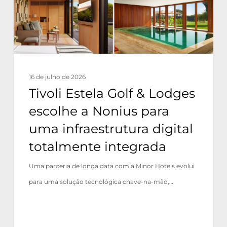
escolhe
a
Nonius
para
uma
16 de julho de 2026
infraestrutura
Tivoli Estela Golf & Lodges
digital
escolhe a Nonius para
totalmente
uma infraestrutura digital
integrada
totalmente integrada
Uma parceria de longa data com a Minor Hotels evolui
para uma solução tecnológica chave-na-mão,…