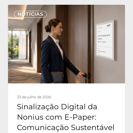
Sinalização
NOTÍCIAS
Digital
da
Nonius
com
E-
Paper:
Comunicação
Sustentável
para
23 de julho de 2026
Hotéis
Sinalização Digital da
com
Nonius com E-Paper:
Consumo
Comunicação Sustentável
Zero