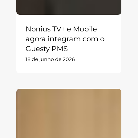
Nonius TV+ e Mobile
agora integram com o
Guesty PMS
18 de junho de 2026
Álbum
de
Hóspedes
de
Nonius