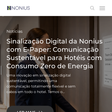
Skip
Men
search
to
main
content
Notícias
Sinalização Digital da Nonius
com E-Paper: Comunicação
Sustentável para Hotéis com
Consumo Zero de Energia
Uma inovação em sinalização digital
sustentável, permitindo uma
comunicação totalmente flexível e sem
cabos em todo o hotel. Temos o…