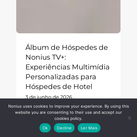
Álbum de Hóspedes de
Nonius TV+:
Experiências Multimídia
Personalizadas para
Hóspedes de Hotel
3 de junho de 2026
Nonius uses cookies to improve your experience. By using this
website you are consenting to their use and accept our
cookies policy.
Ok
Decline
Ler Mais
SSO