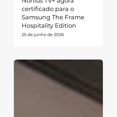
Nonius TV+ agora
certificado para o
Samsung The Frame
Hospitality Edition
25 de junho de 2026
Nonius
TV+
e
Mobile
agora
integram
com