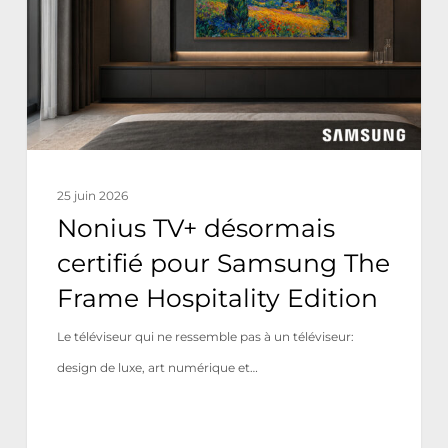
pour
Samsung
The
Frame
Hospitality
Edition
25 juin 2026
Nonius TV+ désormais
certifié pour Samsung The
Frame Hospitality Edition
Le téléviseur qui ne ressemble pas à un téléviseur:
design de luxe, art numérique et…