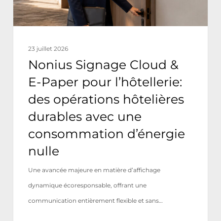
l’hôtellerie:
des
opérations
23 juillet 2026
hôtelières
Nonius Signage Cloud &
durables
E-Paper pour l’hôtellerie:
avec
des opérations hôtelières
une
durables avec une
consommation
consommation d’énergie
d’énergie
nulle
nulle
Une avancée majeure en matière d’affichage
dynamique écoresponsable, offrant une
communication entièrement flexible et sans…