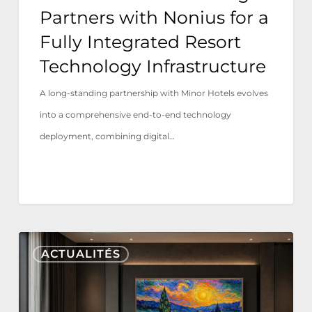
Integrated
Partners with Nonius for a
Resort
Fully Integrated Resort
Technology
Technology Infrastructure
Infrastructure
A long-standing partnership with Minor Hotels evolves
into a comprehensive end-to-end technology
deployment, combining digital…
Nonius
ACTUALITÉS
TV+
désormais
certifié