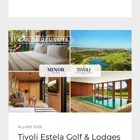
Tivoli
CAS DE RÉUSSITE
Estela
Golf
&
Lodges
Partners
with
Nonius
for
a
16 juillet 2026
Fully
Tivoli Estela Golf & Lodges