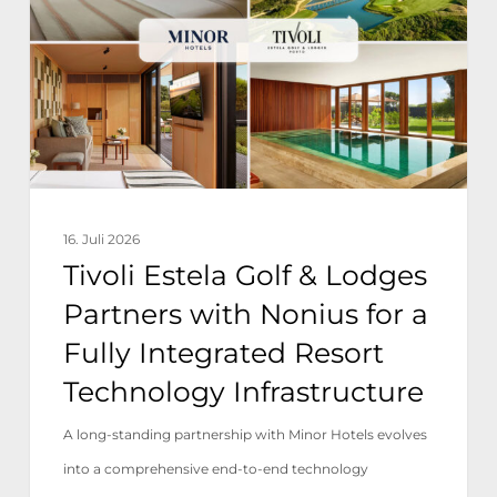
&
Lodges
Partners
with
Nonius
for
a
16. Juli 2026
Fully
Tivoli Estela Golf & Lodges
Integrated
Partners with Nonius for a
Resort
Fully Integrated Resort
Technology
Technology Infrastructure
Infrastructure
A long-standing partnership with Minor Hotels evolves
into a comprehensive end-to-end technology