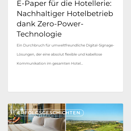
E-Paper für die Hotellerie:
Zero-
Nachhaltiger Hotelbetrieb
Power-
dank Zero-Power-
Technologie
Technologie
Ein Durchbruch für umweltfreundliche Digital-Signage-
Lösungen, der eine absolut flexible und kabellose
Kommunikation im gesamten Hotel…
Tivoli
ERFOLGSGESCHICHTEN
Estela
Golf