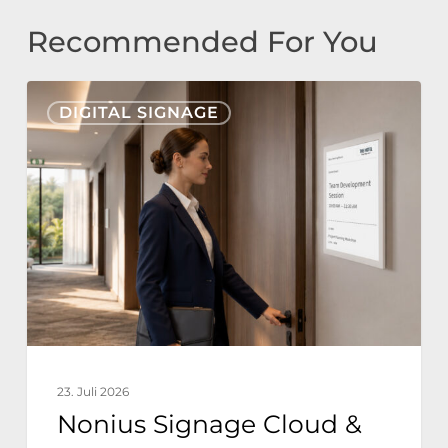
Recommended For You
Nonius
DIGITAL SIGNAGE
Signage
Cloud
&
E-
Paper
für
die
Hotellerie:
Nachhaltiger
23. Juli 2026
Hotelbetrieb
Nonius Signage Cloud &
dank