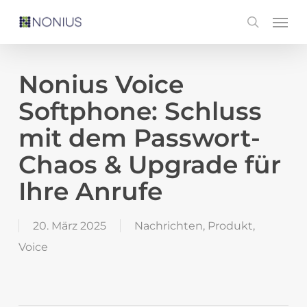
Skip
Men
search
to
main
content
Nonius Voice
Softphone: Schluss
mit dem Passwort-
Chaos & Upgrade für
Ihre Anrufe
20. März 2025
Nachrichten
,
Produkt
,
Voice