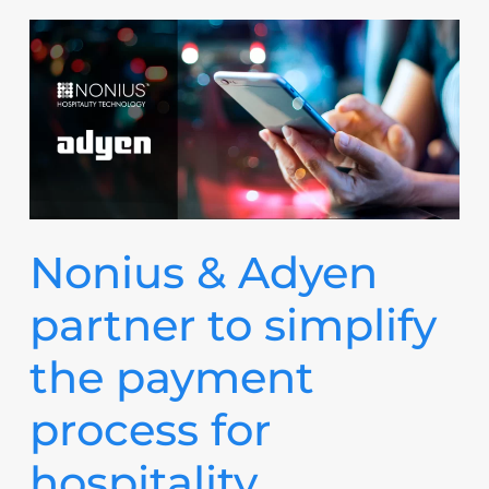
Nonius & Adyen
partner to simplify
the payment
process for
hospitality