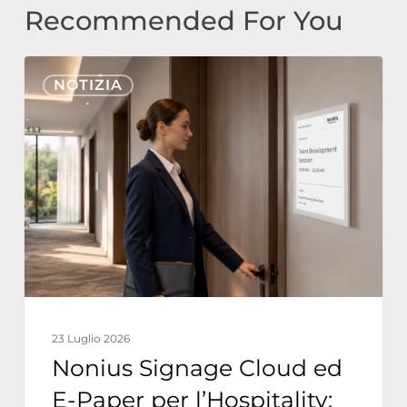
Recommended For You
Nonius
NOTIZIA
Signage
Cloud
ed
E-
Paper
per
l’Hospitality:
Operazioni
Alberghiere
23 Luglio 2026
Sostenibili
Nonius Signage Cloud ed
a
E-Paper per l’Hospitality: