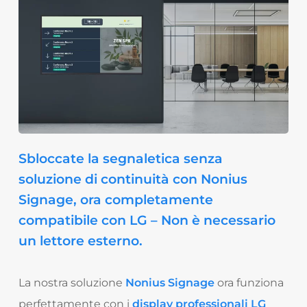
Sbloccate la segnaletica senza
soluzione di continuità con Nonius
Signage, ora completamente
compatibile con LG – Non è necessario
un lettore esterno.
La nostra soluzione
Nonius Signage
ora funziona
perfettamente con i
display professionali LG