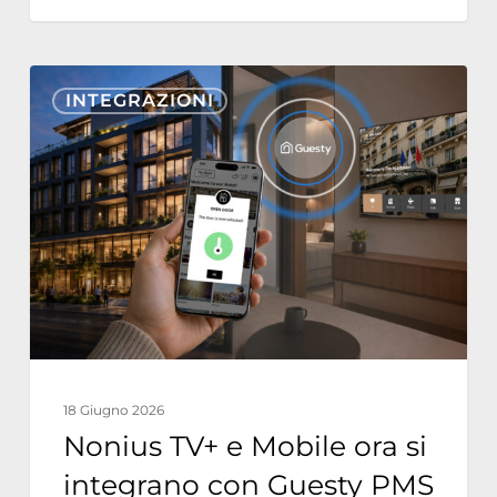
Nonius
INTEGRAZIONI
TV+
e
Mobile
ora
si
integrano
con
Guesty
PMS
18 Giugno 2026
Nonius TV+ e Mobile ora si
integrano con Guesty PMS