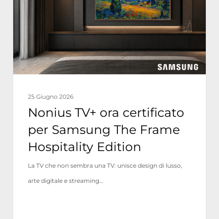
per
Samsung
The
Frame
Hospitality
Edition
25 Giugno 2026
Nonius TV+ ora certificato
per Samsung The Frame
Hospitality Edition
La TV che non sembra una TV: unisce design di lusso,
arte digitale e streaming…