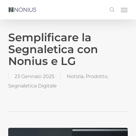
Skip
Men
search
to
main
content
Semplificare la
Segnaletica con
Nonius e LG
23 Gennaio 2025
Notizia
,
Prodotto
,
Segnaletica Digitale