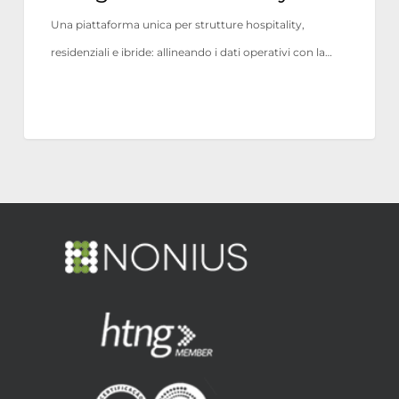
Una piattaforma unica per strutture hospitality,
residenziali e ibride: allineando i dati operativi con la…