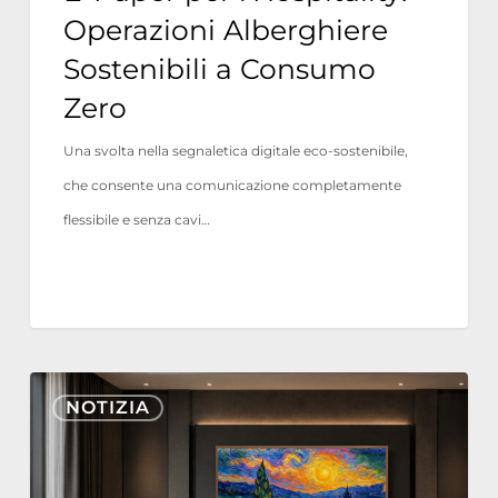
Consumo
Operazioni Alberghiere
Zero
Sostenibili a Consumo
Zero
Una svolta nella segnaletica digitale eco-sostenibile,
che consente una comunicazione completamente
flessibile e senza cavi…
Nonius
NOTIZIA
TV+
ora
certificato