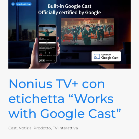
Nonius TV+ con
etichetta “Works
with Google Cast”
Cast
,
Notizia
,
Prodotto
,
TV Interattiva