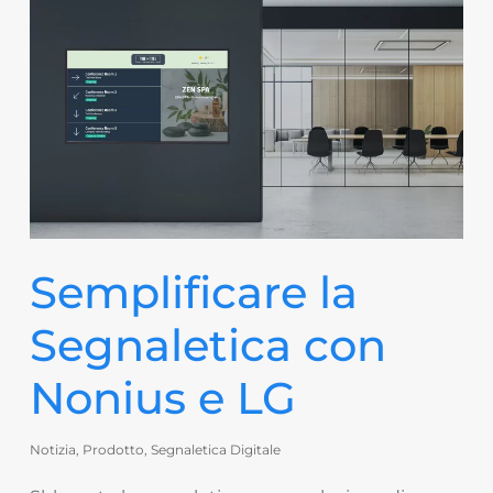
Semplificare la
Segnaletica con
Nonius e LG
Notizia
,
Prodotto
,
Segnaletica Digitale