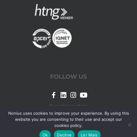
FOLLOW US
Link
Link
Link
Link
for
for
for
for
Reporting system
Nonius
Nonius
Nonius
Nonius
Nonius uses cookies to improve your experience. By using this
website you are consenting to their use and accept our
Facebook
LinkedIn
Instagram
YouTube
cookies policy.
© 2026 Nonius.
page
page
page
page
Ok
Decline
Ler Mais