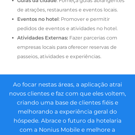
Guias da cidade
: Forneça guias abrangentes
de atrações, restaurantes e eventos locais.
Eventos no hotel
: Promover e permitir
pedidos de eventos e atividades no hotel.
Atividades Externas:
Fazer parcerias com
empresas locais para oferecer reservas de
passeios, atividades e experiências.
Ao focar nestas áreas, a aplicação atrai
novos clientes e faz com que eles voltem,
criando uma base de clientes fiéis e
melhorando a experiência geral do
hóspede. Abrace o futuro da hotelaria
com a Nonius Mobile e melhore a