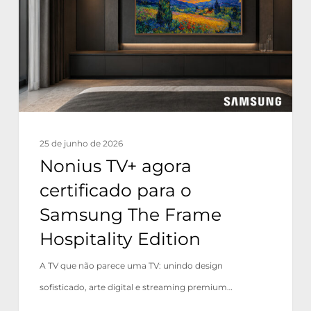
certificado
para
o
Samsung
The
Frame
Hospitality
25 de junho de 2026
Edition
Nonius TV+ agora
certificado para o
Samsung The Frame
Hospitality Edition
A TV que não parece uma TV: unindo design
sofisticado, arte digital e streaming premium…