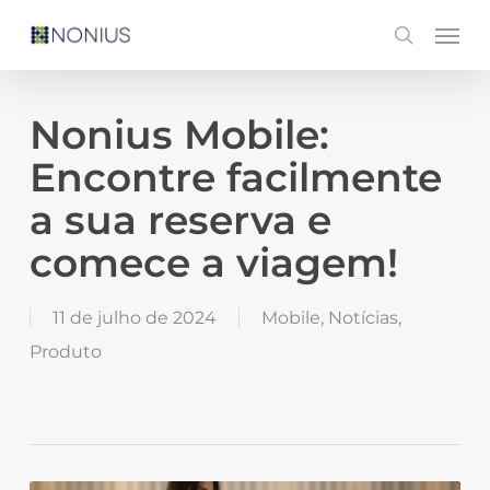
Skip
Men
search
to
main
content
Nonius Mobile:
Encontre facilmente
a sua reserva e
comece a viagem!
11 de julho de 2024
Mobile
,
Notícias
,
Produto