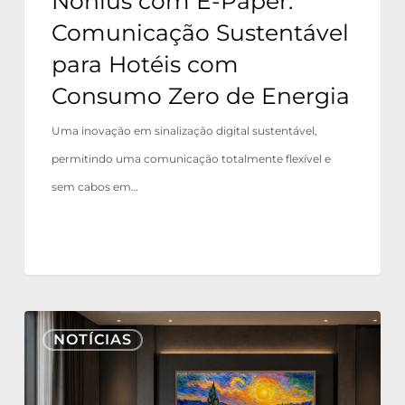
Nonius com E-Paper:
Consumo
Comunicação Sustentável
Zero
para Hotéis com
de
Consumo Zero de Energia
Energia
Uma inovação em sinalização digital sustentável,
permitindo uma comunicação totalmente flexível e
sem cabos em…
Nonius
NOTÍCIAS
TV+
agora