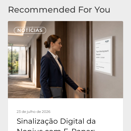
Recommended For You
Sinalização
NOTÍCIAS
Digital
da
Nonius
com
E-
Paper:
Comunicação
Sustentável
para
23 de julho de 2026
Hotéis
Sinalização Digital da
com