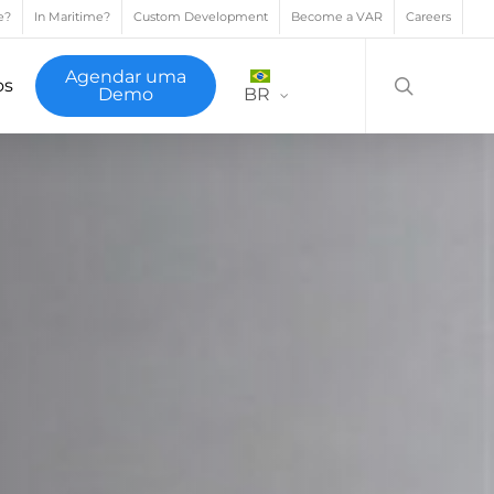
e?
In Maritime?
Custom Development
Become a VAR
Careers
search
Agendar uma
os
Demo
BR