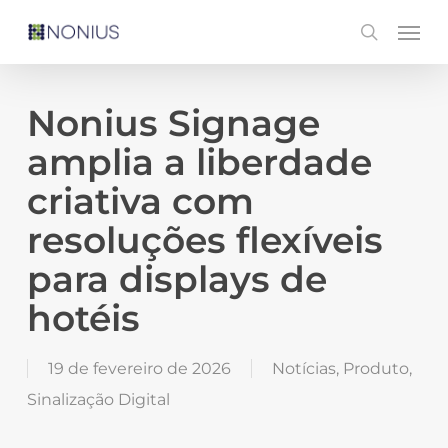
Skip
Men
search
to
main
content
Nonius Signage
amplia a liberdade
criativa com
resoluções flexíveis
para displays de
hotéis
19 de fevereiro de 2026
Notícias
,
Produto
,
Sinalização Digital