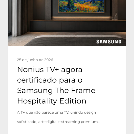
para
o
Samsung
The
Frame
Hospitality
25 de junho de 2026
Edition
Nonius TV+ agora
certificado para o
Samsung The Frame
Hospitality Edition
A TV que não parece uma TV: unindo design
sofisticado, arte digital e streaming premium…