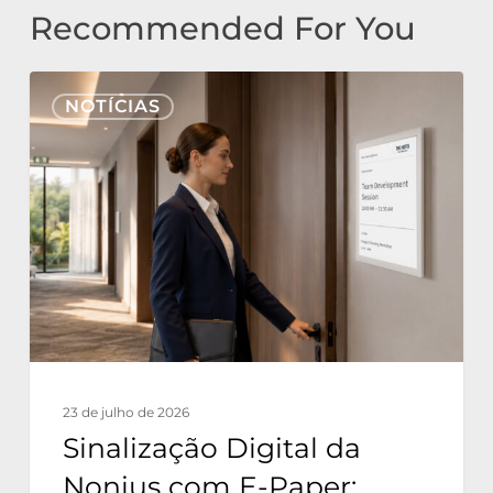
Recommended For You
Sinalização
NOTÍCIAS
Digital
da
Nonius
com
E-
Paper:
Comunicação
Sustentável
para
23 de julho de 2026
Hotéis
Sinalização Digital da
com
Nonius com E-Paper: