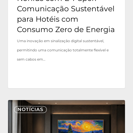
Consumo
Comunicação Sustentável
Zero
para Hotéis com
de
Consumo Zero de Energia
Energia
Uma inovação em sinalização digital sustentável,
permitindo uma comunicação totalmente flexível e
sem cabos em…
Nonius
NOTÍCIAS
TV+
agora
certificado