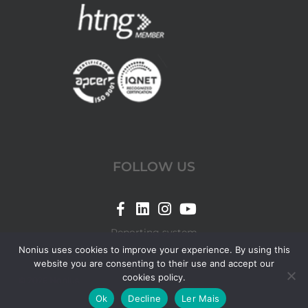
FOLLOW US
Link
Link
Link
Link
for
for
for
for
Reporting system
Nonius
Nonius
Nonius
Nonius
Nonius uses cookies to improve your experience. By using this
website you are consenting to their use and accept our
Facebook
LinkedIn
Instagram
YouTube
cookies policy.
© 2026 Nonius.
page
page
page
page
Ok
Decline
Ler Mais