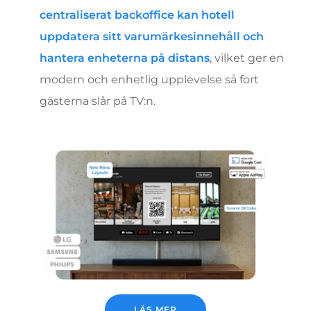
centraliserat backoffice kan hotell
uppdatera sitt varumärkesinnehåll och
hantera enheterna på distans
, vilket ger en
modern och enhetlig upplevelse så fort
gästerna slår på TV:n.
LÄS MER