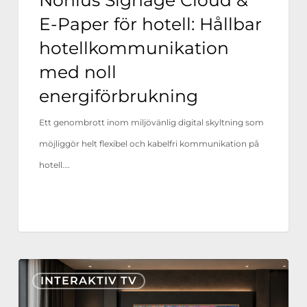
noll
E-Paper för hotell: Hållbar
energiförbrukning
hotellkommunikation
med noll
energiförbrukning
Ett genombrott inom miljövänlig digital skyltning som
möjliggör helt flexibel och kabel­fri kommunikation på
hotell.…
Nonius
INTERAKTIV TV
TV+