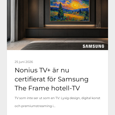
är
nu
certifierat
för
Samsung
The
Frame
hotell-
25 juni 2026
TV
Nonius TV+ är nu
certifierat för Samsung
The Frame hotell-TV
TV som inte ser ut som en TV: Lyxig design, digital konst
och premiumstreaming i…