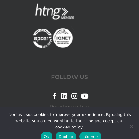
FOLLOW US
Link
Link
Link
Link
for
for
for
for
Reporting system
Nonius
Nonius
Nonius
Nonius
Nonius uses cookies to improve your experience. By using this
website you are consenting to their use and accept our
Facebook
LinkedIn
Instagram
YouTube
cookies policy.
© 2026 Nonius.
page
page
page
page
Ok
Decline
Läs mer