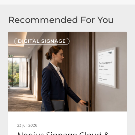
Recommended For You
Nonius
DIGITAL SIGNAGE
Signage
Cloud
&
E-
Paper
för
hotell:
Hållbar
hotellkommunikation
23 juli 2026
med
Nonius Signage Cloud &