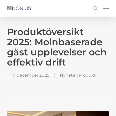
Skip
Men
search
to
main
content
Produktöversikt
2025: Molnbaserade
gäst upplevelser och
effektiv drift
11 december 2025
Nyheter
,
Produkt