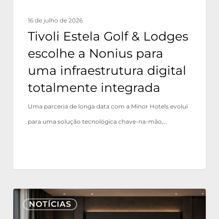
uma
16 de julho de 2026
infraestrutura
Tivoli Estela Golf & Lodges
digital
escolhe a Nonius para
totalmente
uma infraestrutura digital
integrada
totalmente integrada
Uma parceria de longa data com a Minor Hotels evolui
para uma solução tecnológica chave-na-mão,…
Nonius
NOTÍCIAS
TV+