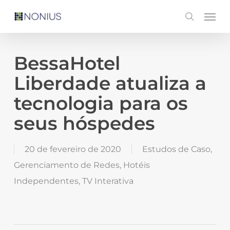
Skip
Men
search
to
main
content
BessaHotel
Liberdade atualiza a
tecnologia para os
seus hóspedes
20 de fevereiro de 2020
Estudos de Caso
,
Gerenciamento de Redes
,
Hotéis
Independentes
,
TV Interativa