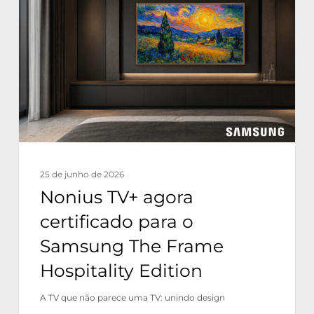
agora
certificado
para
o
Samsung
The
Frame
Hospitality
25 de junho de 2026
Edition
Nonius TV+ agora
certificado para o
Samsung The Frame
Hospitality Edition
A TV que não parece uma TV: unindo design