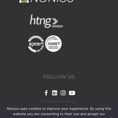
FOLLOW US
Link
Link
Link
Link
for
for
for
for
Reporting system
Nonius
Nonius
Nonius
Nonius
Nonius uses cookies to improve your experience. By using this
website you are consenting to their use and accept our
Facebook
LinkedIn
Instagram
YouTube