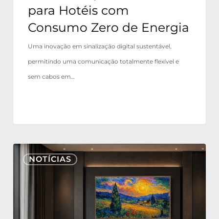
para Hotéis com
de
Consumo Zero de Energia
Energia
Uma inovação em sinalização digital sustentável,
permitindo uma comunicação totalmente flexível e
sem cabos em…
Nonius
NOTÍCIAS
TV+
agora
certificado
para