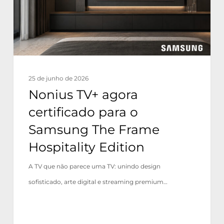
o
Samsung
The
Frame
Hospitality
25 de junho de 2026
Edition
Nonius TV+ agora
certificado para o
Samsung The Frame
Hospitality Edition
A TV que não parece uma TV: unindo design
sofisticado, arte digital e streaming premium…