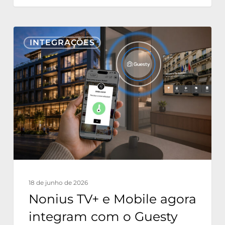
Nonius
INTEGRAÇÕES
TV+
e
Mobile
agora
integram
com
o
Guesty
PMS
18 de junho de 2026
Nonius TV+ e Mobile agora
integram com o Guesty