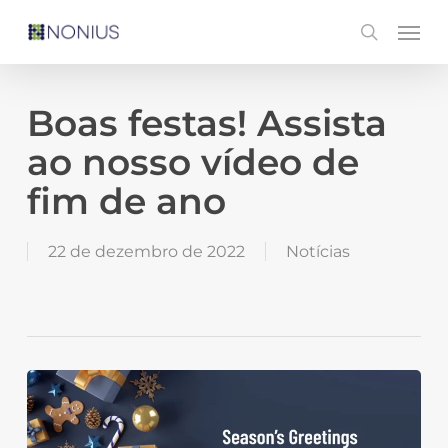
Skip
Men
search
to
main
content
Boas festas! Assista
ao nosso vídeo de
fim de ano
22 de dezembro de 2022
Notícias