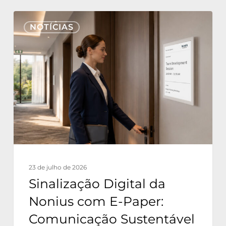
Sinalização
NOTÍCIAS
Digital
da
Nonius
com
E-
Paper:
Comunicação
Sustentável
para
23 de julho de 2026
Hotéis
Sinalização Digital da
com
Nonius com E-Paper:
Consumo
Comunicação Sustentável
Zero