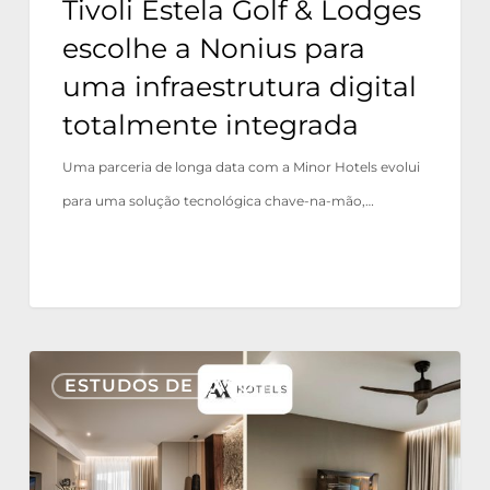
Tivoli Estela Golf & Lodges
digital
escolhe a Nonius para
totalmente
uma infraestrutura digital
integrada
totalmente integrada
Uma parceria de longa data com a Minor Hotels evolui
para uma solução tecnológica chave-na-mão,…
AX
ESTUDOS DE CASO
Hotels
reaffirms
its