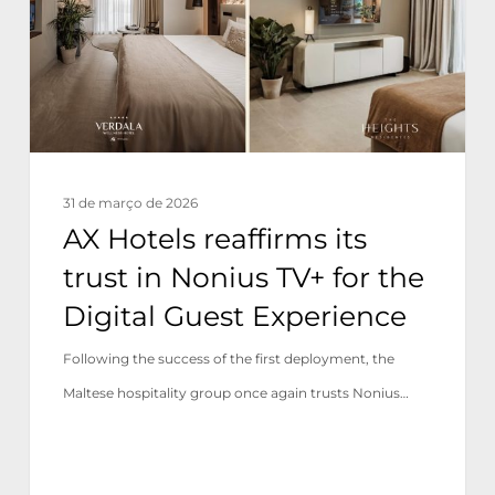
trust
in
Nonius
TV+
for
the
31 de março de 2026
Digital
AX Hotels reaffirms its
Guest
trust in Nonius TV+ for the
Experience
Digital Guest Experience
Following the success of the first deployment, the
Maltese hospitality group once again trusts Nonius…