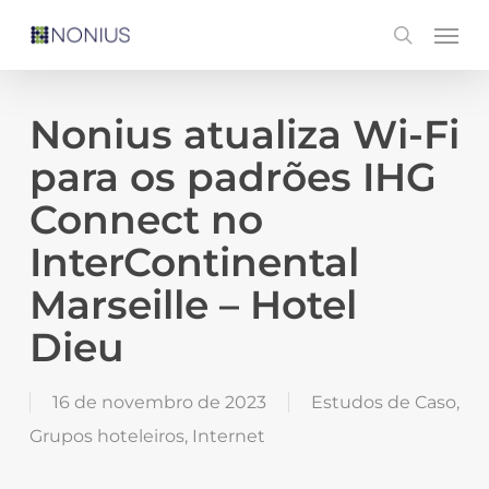
Skip
Men
search
to
main
content
Nonius atualiza Wi-Fi
para os padrões IHG
Connect no
InterContinental
Marseille – Hotel
Dieu
16 de novembro de 2023
Estudos de Caso
,
Grupos hoteleiros
,
Internet