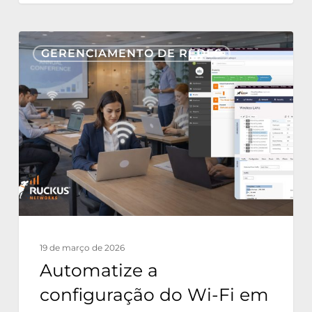
Automatize
GERENCIAMENTO DE REDES
a
configuração
do
Wi-
Fi
em
conferências
com
Nonius
19 de março de 2026
e
Automatize a
Ruckus
configuração do Wi-Fi em
One