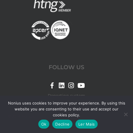
FOLLOW US
Link
Link
Link
Link
for
for
for
for
Reporting system
Nonius
Nonius
Nonius
Nonius
Nonius uses cookies to improve your experience. By using this
website you are consenting to their use and accept our
Facebook
LinkedIn
Instagram
YouTube
cookies policy.
© 2026 Nonius.
page
page
page
page
Ok
Decline
Ler Mais